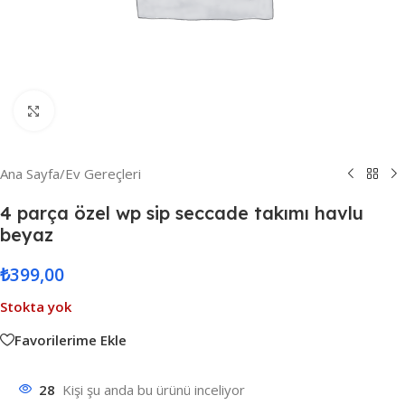
Resmi Büyüt
Ana Sayfa
/
Ev Gereçleri
4 parça özel wp sip seccade takımı havlu
beyaz
₺
399,00
Stokta yok
Favorilerime Ekle
28
Kişi şu anda bu ürünü inceliyor