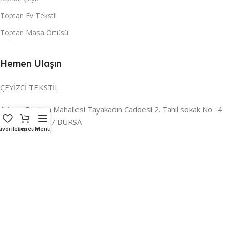
Toptan Ev Tekstil
Toptan Masa Örtüsü
Hemen Ulaşın
ÇEYİZCİ TEKSTİL
Adres:
Reyhan Mahallesi Tayakadın Caddesi 2. Tahıl sokak No : 4
/ a Osmangazi / BURSA
avorilerim
Sepetim
Menu
İLETİŞİM :
0224 221 47 30
WHATSAPP :
0 850 303 8148
Mail:
info@ceyizci.com
2023 Çeyizci. Her Hakkı Saklıdır.