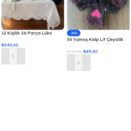
12 Kişilik 26 Parça Lüks
-26%
Gardenya Keten Kumaş
5li Yumoş Kalp Lif Çeyizlik
₺
949,00
Masa Örtüsü Seti
Kalp Lif Siyah Pembe Kalp
₺
89,00
₺
120,00
Sepete Ekle
Sepete Ekle