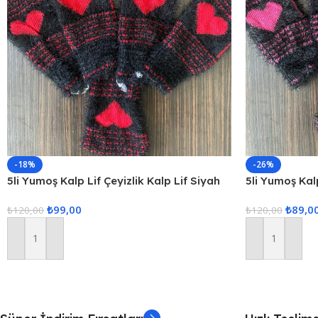
-18%
-26%
5li Yumoş Kalp Lif Çeyizlik Kalp Lif Siyah
5li Yumoş Kalp
Kırmızı Kalp
Pembe Kalp
₺
99,00
₺
89,0
₺
120,00
₺
120,00
Sepete Ekle
Sepete Ekle