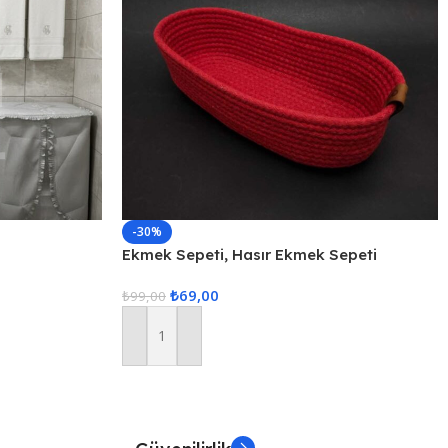
-30%
Ekmek Sepeti, Hasır Ekmek Sepeti
Düzenleyici Sepet – Kırmızı
₺
69,00
₺
99,00
Sepete Ekle