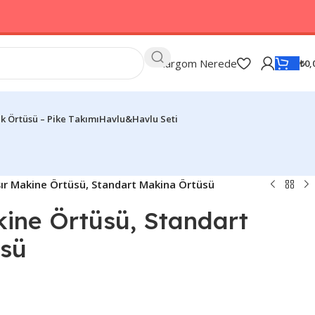
Kargom Nerede
₺
0,
k Örtüsü – Pike Takımı
Havlu&Havlu Seti
r Makine Örtüsü, Standart Makina Örtüsü
ine Örtüsü, Standart
sü