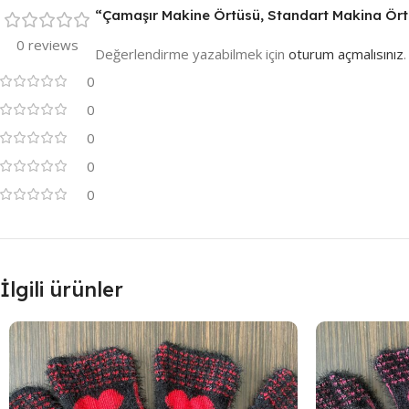
“Çamaşır Makine Örtüsü, Standart Makina Örtüs
0 reviews
Değerlendirme yazabilmek için
oturum açmalısınız
.
0
0
0
0
0
İlgili ürünler