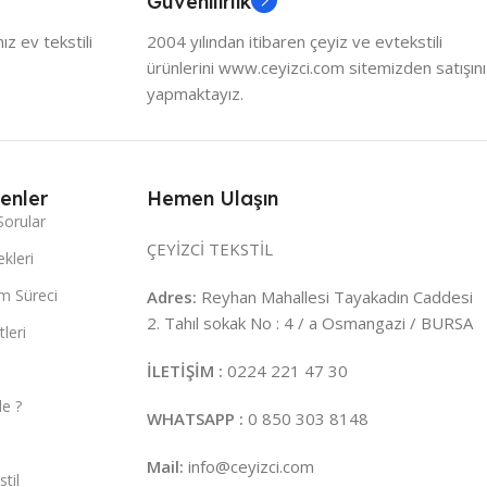
Güvenilirlik
z ev tekstili
2004 yılından itibaren çeyiz ve evtekstili
ürünlerini www.ceyizci.com sitemizden satışını
yapmaktayız.
enler
Hemen Ulaşın
Sorular
ÇEYİZCİ TEKSTİL
kleri
m Süreci
Adres:
Reyhan Mahallesi Tayakadın Caddesi
2. Tahıl sokak No : 4 / a Osmangazi / BURSA
leri
İLETİŞİM :
0224 221 47 30
e ?
WHATSAPP :
0 850 303 8148
Mail:
info@ceyizci.com
til