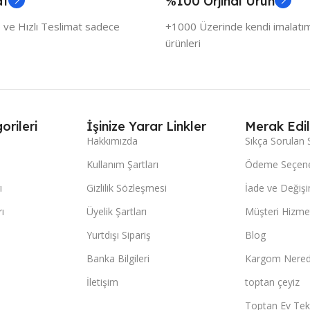
at
%100 Orjinal Ürün
 ve Hızlı Teslimat sadece
+1000 Üzerinde kendi imalatımı
ürünleri
orileri
İşinize Yarar Linkler
Merak Edil
Hakkımızda
Sıkça Sorulan 
Kullanım Şartları
Ödeme Seçene
ı
Gizlilik Sözleşmesi
İade ve Değişi
ı
Üyelik Şartları
Müşteri Hizmet
Yurtdışı Sipariş
Blog
Banka Bilgileri
Kargom Nered
İletişim
toptan çeyiz
Toptan Ev Teks