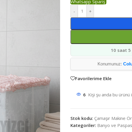
Whatsapp Sipariş
-
+
10 saat 5
Konumunuz:
Col
Favorilerime Ekle
6
Kişi şu anda bu ürünü 
Stok kodu:
Çamaşır Makine Ör
Kategoriler:
Banyo ve Paspa