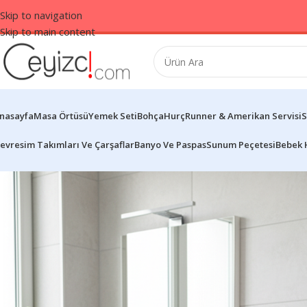
Skip to navigation
Skip to main content
nasayfa
Masa Örtüsü
Yemek Seti
Bohça
Hurç
Runner & Amerikan Servisi
S
evresim Takımları Ve Çarşaflar
Banyo Ve Paspas
Sunum Peçetesi
Bebek 