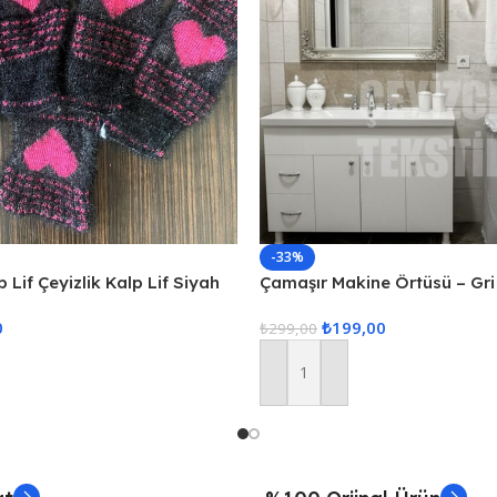
-33%
 Lif Çeyizlik Kalp Lif Siyah
Çamaşır Makine Örtüsü – Gri
0
₺
199,00
₺
299,00
Sepete Ekle