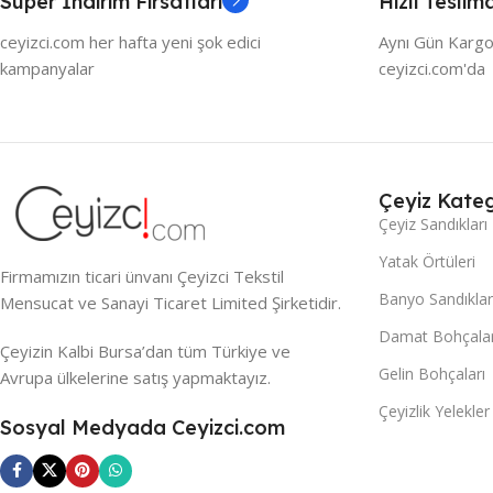
Süper İndirim Fırsatları
Hızlı Teslim
ceyizci.com her hafta yeni şok edici
Aynı Gün Kargo
kampanyalar
ceyizci.com'da
Çeyiz Kateg
Çeyiz Sandıkları
Yatak Örtüleri
Firmamızın ticari ünvanı Çeyizci Tekstil
Banyo Sandıklar
Mensucat ve Sanayi Ticaret Limited Şirketidir.
Damat Bohçalar
Çeyizin Kalbi Bursa’dan tüm Türkiye ve
Gelin Bohçaları
Avrupa ülkelerine satış yapmaktayız.
Çeyizlik Yelekler
Sosyal Medyada Ceyizci.com