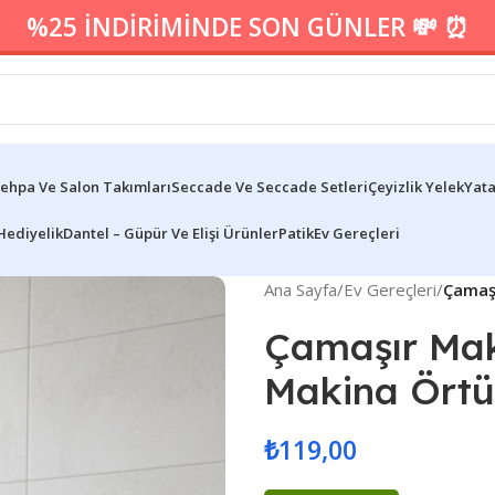
%25 İNDİRİMİNDE SON GÜNLER 💸 ⏰
ehpa Ve Salon Takımları
Seccade Ve Seccade Setleri
Çeyizlik Yelek
Yata
Hediyelik
Dantel – Güpür Ve Elişi Ürünler
Patik
Ev Gereçleri
Ana Sayfa
/
Ev Gereçleri
/
Çamaşı
Çamaşır Mak
Makina Örtü
₺
119,00