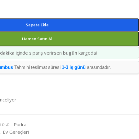
Sepete Ekle
Hemen Satın Al
 dakika
içinde sipariş verirsen
bugün
kargoda!
umbus
Tahmini teslimat süresi
1-3 iş günü
arasındadır.
inceliyor
tüsü - Pudra
s
,
Ev Gereçleri