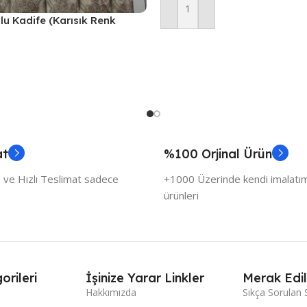
Sepete Ekle
vlu Kadife (Karısık Renk
at
%100 Orjinal Ürün
 ve Hızlı Teslimat sadece
+1000 Üzerinde kendi imalatımı
ürünleri
orileri
İşinize Yarar Linkler
Merak Edil
Hakkımızda
Sıkça Sorulan 