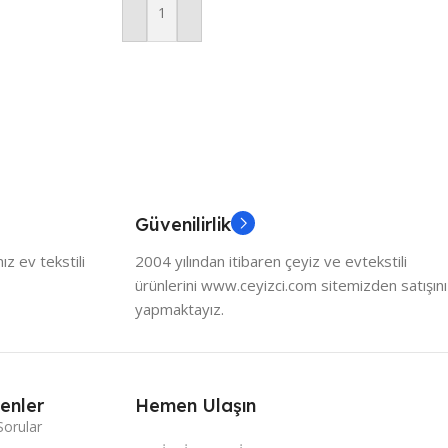
Sepete Ekle
Güvenilirlik
z ev tekstili
2004 yılından itibaren çeyiz ve evtekstili
ürünlerini www.ceyizci.com sitemizden satışını
yapmaktayız.
enler
Hemen Ulaşın
Sorular