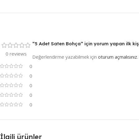
“5 Adet Saten Bohça” için yorum yapan ilk kişi
0 reviews
Değerlendirme yazabilmek için
oturum açmalısınız
.
0
0
0
0
0
İlgili ürünler