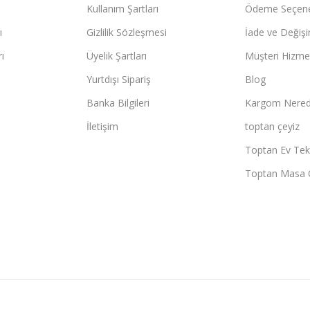
Kullanım Şartları
Ödeme Seçene
ı
Gizlilik Sözleşmesi
İade ve Değişi
ı
Üyelik Şartları
Müşteri Hizmet
Yurtdışı Sipariş
Blog
Banka Bilgileri
Kargom Nered
İletişim
toptan çeyiz
Toptan Ev Teks
Toptan Masa 