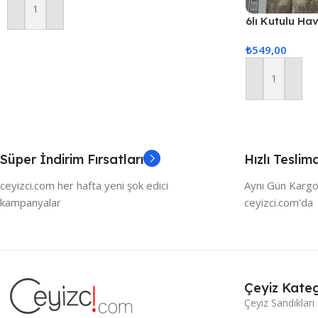
Sepete Ekle
6lı Kutulu Ha
Gönderilir)
₺
549,00
Sepete Ekle
Süper İndirim Fırsatları
Hızlı Teslim
ceyizci.com her hafta yeni şok edici
Aynı Gün Kargo
kampanyalar
ceyizci.com'da
Çeyiz Kateg
Çeyiz Sandıkları