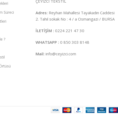
ÇEYİZCİ TEKSTİL
kleri
m Süreci
Adres:
Reyhan Mahallesi Tayakadın Caddesi
2. Tahıl sokak No : 4 / a Osmangazi / BURSA
leri
İLETİŞİM :
0224 221 47 30
e ?
WHATSAPP :
0 850 303 8148
Mail:
info@ceyizci.com
til
Örtüsü