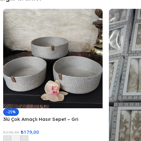
-25%
3lü Çok Amaçlı Hasır Sepet – Gri
₺
179,00
₺
238,80