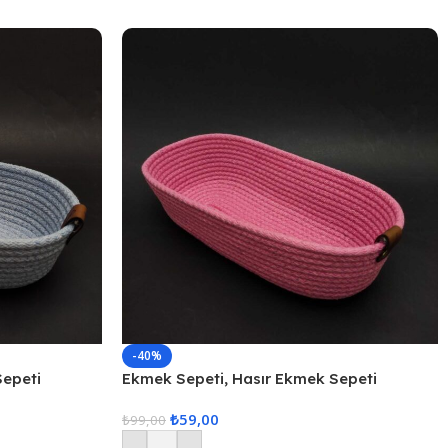
-40%
Sepeti
Ekmek Sepeti, Hasır Ekmek Sepeti
Düzenleyici Sepet – Pembe
₺
59,00
₺
99,00