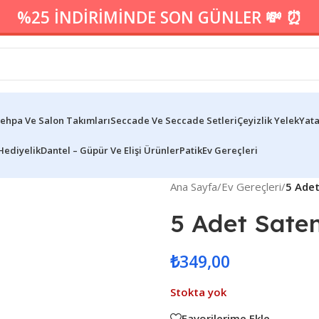
%25 İNDİRİMİNDE SON GÜNLER 💸 ⏰
ehpa Ve Salon Takımları
Seccade Ve Seccade Setleri
Çeyizlik Yelek
Yata
Hediyelik
Dantel – Güpür Ve Elişi Ürünler
Patik
Ev Gereçleri
Ana Sayfa
/
Ev Gereçleri
/
5 Ade
5 Adet Sate
₺
349,00
Stokta yok
Favorilerime Ekle