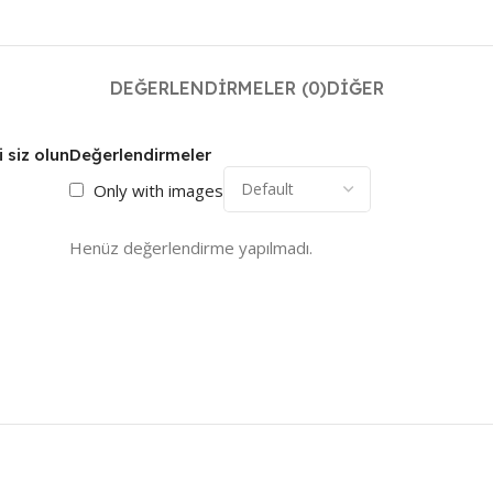
DEĞERLENDIRMELER (0)
DIĞER
 siz olun
Değerlendirmeler
Only with images
Henüz değerlendirme yapılmadı.