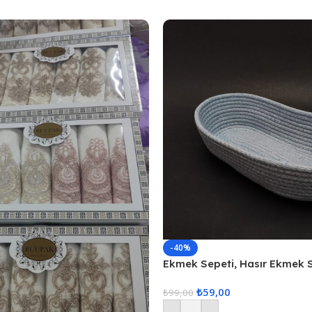
-40%
Ekmek Sepeti, Hasır Ekmek 
Düzenleyici Sepet – Gri
₺
59,00
₺
99,00