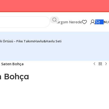
Kargom Nerede
₺
0,
k Örtüsü – Pike Takımı
Havlu&Havlu Seti
t Saten Bohça
n Bohça