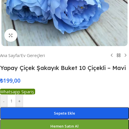
Resmi Büyüt
Ana Sayfa
/
Ev Gereçleri
Yapay Çiçek Şakayık Buket 10 Çiçekli – Mavi
₺
199,00
Whatsapp Sipariş
-
+
Sepete Ekle
Hemen Satın Al