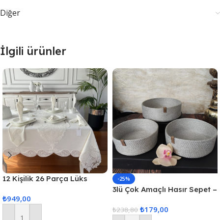
Diğer
İlgili ürünler
12 Kişilik 26 Parça Lüks
-25%
Gardenya Keten Kumaş
3lü Çok Amaçlı Hasır Sepet –
₺
949,00
Masa Örtüsü Seti
Gri
₺
179,00
₺
238,80