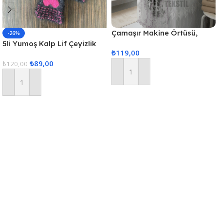
Çamaşır Makine Örtüsü,
-26%
Standart Makina Örtüsü –
5li Yumoş Kalp Lif Çeyizlik
₺
119,00
Pembe
Kalp Lif Siyah Pembe Kalp
₺
89,00
₺
120,00
Sepete Ekle
Sepete Ekle