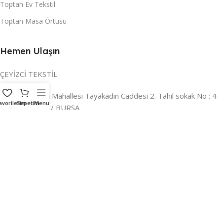
Toptan Ev Tekstil
Toptan Masa Örtüsü
Hemen Ulaşın
ÇEYİZCİ TEKSTİL
Adres:
Reyhan Mahallesi Tayakadın Caddesi 2. Tahıl sokak No : 4
avorilerim
Sepetim
Menu
/ a Osmangazi / BURSA
İLETİŞİM :
0224 221 47 30
WHATSAPP :
0 850 303 8148
Mail:
info@ceyizci.com
2023 Çeyizci. Her Hakkı Saklıdır.