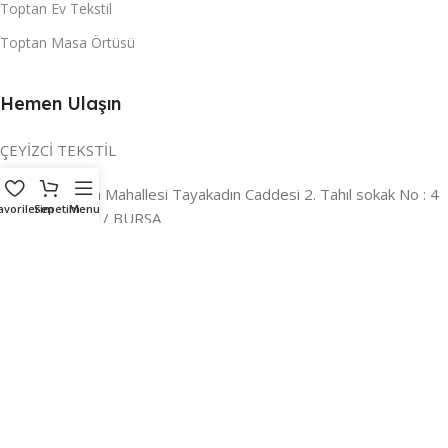
Toptan Ev Tekstil
Toptan Masa Örtüsü
Hemen Ulaşın
ÇEYİZCİ TEKSTİL
Adres:
Reyhan Mahallesi Tayakadın Caddesi 2. Tahıl sokak No : 4
avorilerim
Sepetim
Menu
/ a Osmangazi / BURSA
İLETİŞİM :
0224 221 47 30
WHATSAPP :
0 850 303 8148
Mail:
info@ceyizci.com
2023 Çeyizci. Her Hakkı Saklıdır.