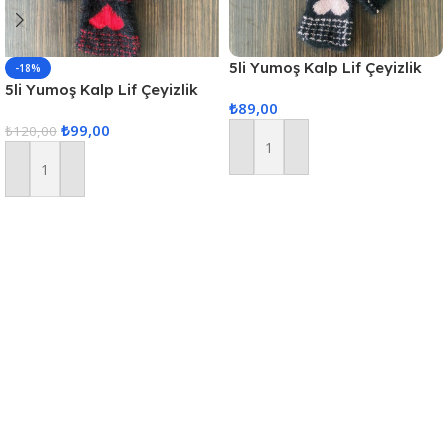
5li Yumoş Kalp Lif Çeyizlik
-18%
Kalp Lif Siyah Pudra Kalp
5li Yumoş Kalp Lif Çeyizlik
₺
89,00
Kalp Lif Siyah Kırmızı Kalp
₺
99,00
₺
120,00
Sepete Ekle
Sepete Ekle