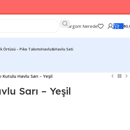
Kargom Nerede
₺
0,
k Örtüsü – Pike Takımı
Havlu&Havlu Seti
lı Kutulu Havlu Sarı – Yeşil
vlu Sarı – Yeşil