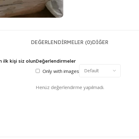
DEĞERLENDIRMELER (0)
DIĞER
ilk kişi siz olun
Değerlendirmeler
Only with images
Henüz değerlendirme yapılmadı.