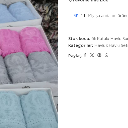
11
Kişi şu anda bu ürünü
Stok kodu:
6lı Kutulu Havlu Sar
Kategoriler:
Havlu&Havlu Set
Paylaş