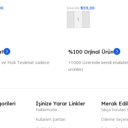
Pudra
00
₺
59,00
₺
94,88
Sepete Ekle
at
%100 Orjinal Ürün
 ve Hızlı Teslimat sadece
+1000 Üzerinde kendi imalatımı
ürünleri
orileri
İşinize Yarar Linkler
Merak Edil
Hakkımızda
Sıkça Sorulan 
Kullanım Şartları
Ödeme Seçene