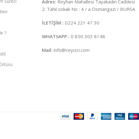
m Süreci
Adres:
Reyhan Mahallesi Tayakadın Caddesi
2. Tahıl sokak No : 4 / a Osmangazi / BURSA
leri
İLETİŞİM :
0224 221 47 30
e ?
WHATSAPP :
0 850 303 8148
Mail:
info@ceyizci.com
til
Örtüsü