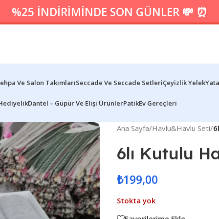
%25 İNDİRİMİNDE SON GÜNLER 💸 ⏰
ehpa Ve Salon Takımları
Seccade Ve Seccade Setleri
Çeyizlik Yelek
Yata
Hediyelik
Dantel – Güpür Ve Elişi Ürünler
Patik
Ev Gereçleri
Ana Sayfa
/
Havlu&Havlu Seti
/
6
6lı Kutulu Ha
₺
199,00
Stokta yok
Favorilerime Ekle