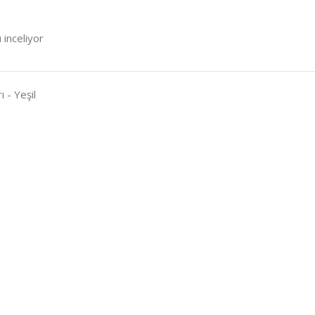
 inceliyor
ı - Yeşil
i