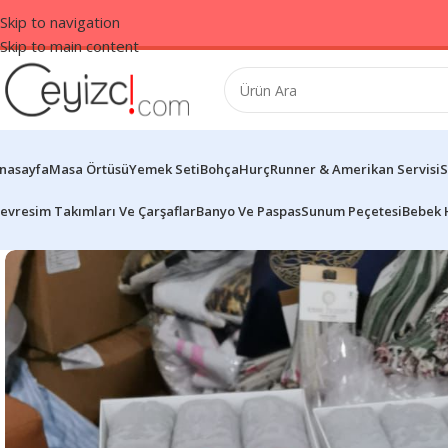
Skip to navigation
Skip to main content
nasayfa
Masa Örtüsü
Yemek Seti
Bohça
Hurç
Runner & Amerikan Servisi
S
evresim Takımları Ve Çarşaflar
Banyo Ve Paspas
Sunum Peçetesi
Bebek 