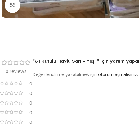
Resmi Büyüt
“6lı Kutulu Havlu Sarı – Yeşil” için yorum yapan 
0 reviews
Değerlendirme yazabilmek için
oturum açmalısınız
.
0
0
0
0
0