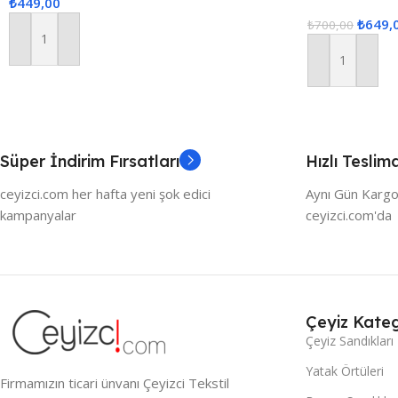
₺
449,00
yeşil
₺
649,
₺
700,00
Sepete Ekle
Sepete Ekle
Süper İndirim Fırsatları
Hızlı Teslim
ceyizci.com her hafta yeni şok edici
Aynı Gün Kargo
kampanyalar
ceyizci.com'da
Çeyiz Kateg
Çeyiz Sandıkları
Yatak Örtüleri
Firmamızın ticari ünvanı Çeyizci Tekstil