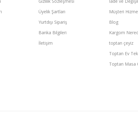
ı
Gizlilik Sözleşmesi
İade ve Değişi
ı
Üyelik Şartları
Müşteri Hizmet
Yurtdışı Sipariş
Blog
Banka Bilgileri
Kargom Nered
İletişim
toptan çeyiz
Toptan Ev Teks
Toptan Masa 