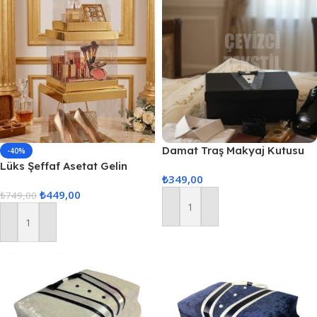
Damat Traş Makyaj Kutusu
-40%
Hediye Kutusu
Lüks Şeffaf Asetat Gelin
₺
349,00
Bohça Kutusu 3’lü Gold Set –
₺
449,00
Çeyiz, Nişan ve Düğün Hediye
₺
749,00
Kutusu (Gelin & Damat Seti)
Sepete Ekle
Sepete Ekle