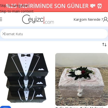
%25 İNDİRİMİNDE SON GÜNLER 💸 ⏰
Skip to navigation
Skip to main content
Kargom Nerede ?