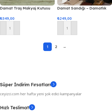
Damat Traş Makyaj Kutusu
Damat Sandığı – Damatlık
Gri
Figürlü Smokin Sandık –
₺
349,00
₺
249,00
Tıraş Kutusu
Sepete Ekle
Sepete Ekle
1
2
→
Süper İndirim Fırsatları
ceyizci.com her hafta yeni şok edici kampanyalar
Hızlı Teslimat