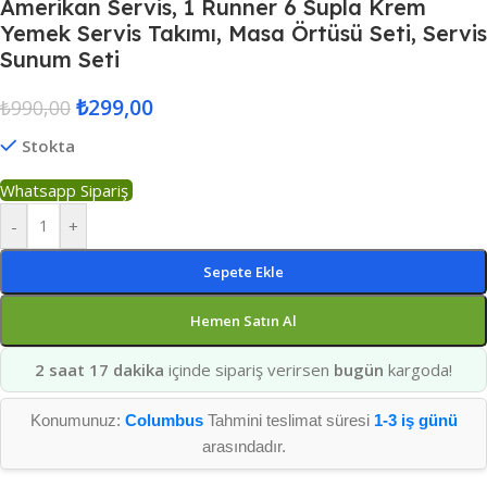
Amerikan Servis, 1 Runner 6 Supla Krem
Yemek Servis Takımı, Masa Örtüsü Seti, Servis
Sunum Seti
₺
299,00
₺
990,00
Stokta
Whatsapp Sipariş
-
+
Sepete Ekle
Hemen Satın Al
2 saat 17 dakika
içinde sipariş verirsen
bugün
kargoda!
Konumunuz:
Columbus
Tahmini teslimat süresi
1-3 iş günü
arasındadır.