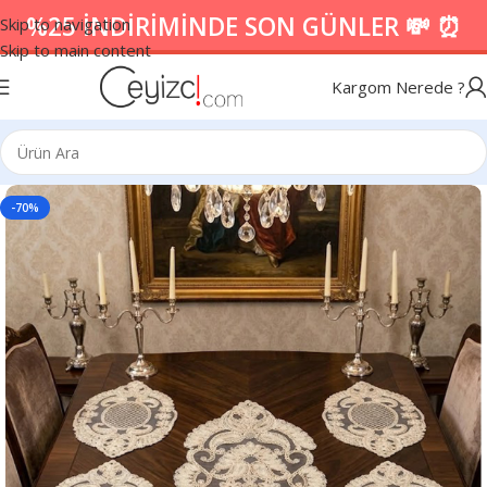
%25 İNDİRİMİNDE SON GÜNLER 💸 ⏰
Skip to navigation
Skip to main content
Kargom Nerede ?
-70%