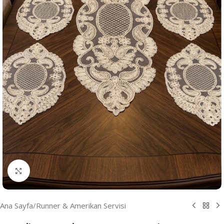
Resmi Büyüt
Ana Sayfa
/
Runner & Amerikan Servisi