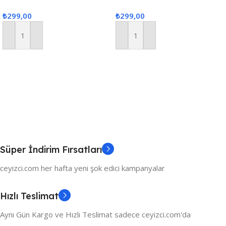
Runner Seti 6 Kişilik
Supla Yemek Servis Takımı,
₺
299,00
₺
299,00
Masa Örtüsü Seti, Servis
Sunum Seti – Krem
Sepete Ekle
Sepete Ekle
Süper İndirim Fırsatları
ceyizci.com her hafta yeni şok edici kampanyalar
Hızlı Teslimat
Aynı Gün Kargo ve Hızlı Teslimat sadece ceyizci.com'da