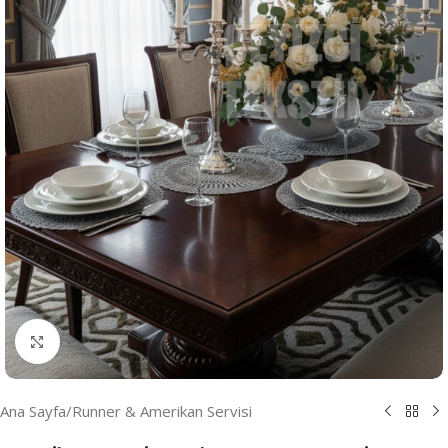
Resmi Büyüt
Ana Sayfa
/
Runner & Amerikan Servisi