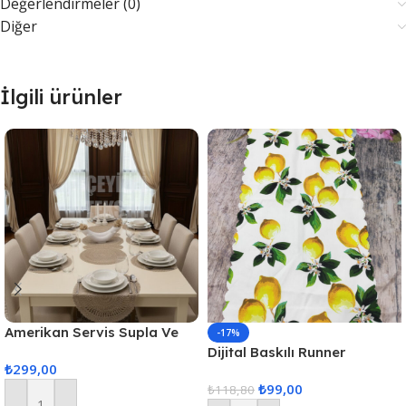
Değerlendirmeler (0)
Diğer
İlgili ürünler
Amerikan Servis Supla Ve
-17%
Runner Seti 6 Kişilik
Dijital Baskılı Runner
₺
299,00
40x140cm
₺
99,00
₺
118,80