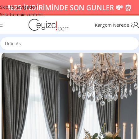
%25 İNDİRİMİNDE SON GÜNLER 💸 ⏰
Skip to navigation
Skip to main content
Kargom Nerede ?