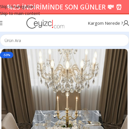
%25 İNDİRİMİNDE SON GÜNLER 💸 ⏰
Skip to navigation
Skip to main content
Kargom Nerede ?
-50%