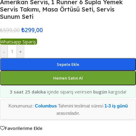
Amerikan Servis, 1 Runner 6 Supla Yemek
Servis Takımı, Masa Örtüsü Seti, Servis
Sunum Seti
₺
299,00
₺
599,00
Whatsapp Sipariş
-
+
Sepete Ekle
Hemen Satın Al
3 saat 25 dakika
içinde sipariş verirsen
bugün
kargoda!
Konumunuz:
Columbus
Tahmini teslimat süresi
1-3 iş günü
arasındadır.
Favorilerime Ekle