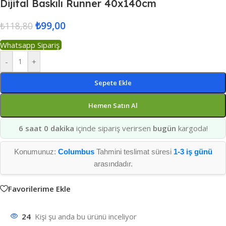
Dijital Baskılı Runner 40x140cm
₺
99,00
₺
118,80
Whatsapp Sipariş
-
+
Sepete Ekle
Hemen Satın Al
6 saat 0 dakika
içinde sipariş verirsen
bugün
kargoda!
Konumunuz:
Columbus
Tahmini teslimat süresi
1-3 iş günü
arasındadır.
Favorilerime Ekle
24
Kişi şu anda bu ürünü inceliyor