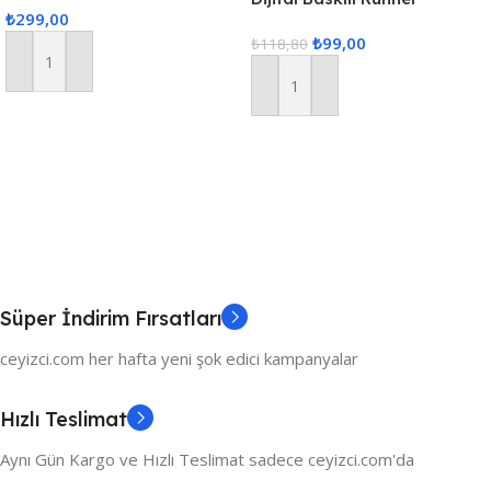
₺
299,00
40x140cm
₺
99,00
₺
118,80
Sepete Ekle
Sepete Ekle
Süper İndirim Fırsatları
ceyizci.com her hafta yeni şok edici kampanyalar
Hızlı Teslimat
Aynı Gün Kargo ve Hızlı Teslimat sadece ceyizci.com'da