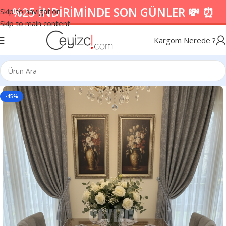
%25 İNDİRİMİNDE SON GÜNLER 💸 ⏰
Skip to navigation
Skip to main content
Kargom Nerede ?
-45%