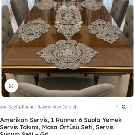
Resmi Büyüt
Ana Sayfa
/
Runner & Amerikan Servisi
Amerikan Servis, 1 Runner 6 Supla Yemek
Servis Takımı, Masa Örtüsü Seti, Servis
Sunum Seti – Gri