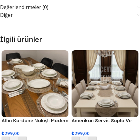
Değerlendirmeler (0)
Diğer
İlgili ürünler
Altın Kordone Nakışlı Modern
Amerikan Servis Supla Ve
Amerikan Servis Supla Ve
Runner Seti 6 Kişilik
₺
299,00
₺
299,00
Runner 6 Kişilik Set