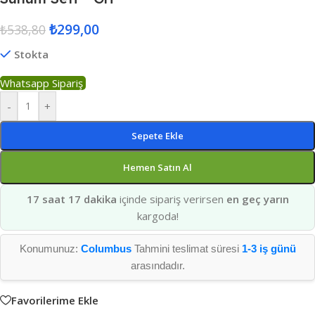
₺
299,00
₺
538,80
Stokta
Whatsapp Sipariş
-
+
Sepete Ekle
Hemen Satın Al
17 saat 17 dakika
içinde sipariş verirsen
en geç yarın
kargoda!
Konumunuz:
Columbus
Tahmini teslimat süresi
1-3 iş günü
arasındadır.
Favorilerime Ekle