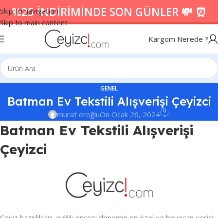
%25 İNDİRİMİNDE SON GÜNLER 💸 ⏰
Skip to navigation
Skip to main content
Kargom Nerede ?
GENEL
Batman Ev Tekstili Alışverişi Çeyizci
0
murat eroğlu
On Ocak 26, 2024
Batman Ev Tekstili Alışverişi
Çeyizci
Çeyiz hazırlıkları, evlilik öncesi dönemin en özel ve heyecan verici