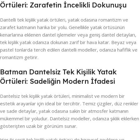
Örtüleri: Zarafetin İncelikli Dokunuşu
Dantelli tek kişilik yatak örtüleri, yatak odasına romantizm ve
zarafet katmanın harika bir yolu. Genellikle yatak örtüsünün
kenarlarına eklenen dantel işlemeler veya geniş dantel detayları,
tek kişilik yatak odanıza dokunan zarif bir hava katar. Beyaz veya
pastel tonlarda tercih edilen dantelli modeller, odanıza hafiflik ve
romantizm getirir.
Batman Dantelsiz Tek Kişilik Yatak
Örtüleri: Sadeliğin Modern İfadesi
Dantelsiz tek kişilik yatak örtüleri, minimalist ve modern bir
estetik arayanlar için ideal bir tercihtir. Temiz çizgiler, düz renkler
ve sade detaylar, yatak odasına sakin bir atmosfer katmanın
mükemmel bir yoludur. Dantelsiz modeller, odanıza şıklık eklerken
gösterişten uzak bir görünüm sunar.
Her iki çeşit tek kişilik yatak örtüsü de bireysel zevklere ve