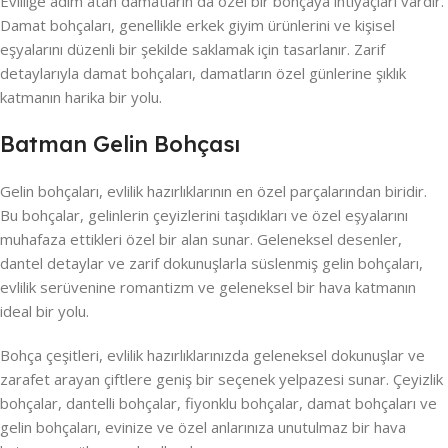
Evliliğe adım atan damatların da özel bir bohçaya ihtiyaçları vardır.
Damat bohçaları, genellikle erkek giyim ürünlerini ve kişisel
eşyalarını düzenli bir şekilde saklamak için tasarlanır. Zarif
detaylarıyla damat bohçaları, damatların özel günlerine şıklık
katmanın harika bir yolu.
Batman Gelin Bohçası
Gelin bohçaları, evlilik hazırlıklarının en özel parçalarından biridir.
Bu bohçalar, gelinlerin çeyizlerini taşıdıkları ve özel eşyalarını
muhafaza ettikleri özel bir alan sunar. Geleneksel desenler,
dantel detaylar ve zarif dokunuşlarla süslenmiş gelin bohçaları,
evlilik serüvenine romantizm ve geleneksel bir hava katmanın
ideal bir yolu.
Bohça çeşitleri, evlilik hazırlıklarınızda geleneksel dokunuşlar ve
zarafet arayan çiftlere geniş bir seçenek yelpazesi sunar. Çeyizlik
bohçalar, dantelli bohçalar, fiyonklu bohçalar, damat bohçaları ve
gelin bohçaları, evinize ve özel anlarınıza unutulmaz bir hava