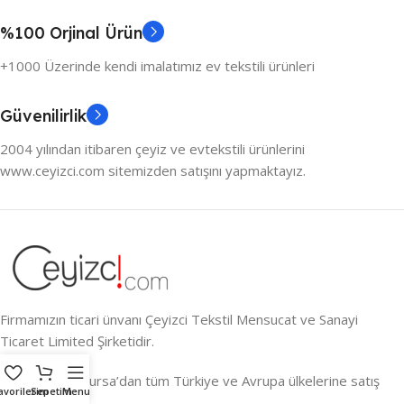
%100 Orjinal Ürün
+1000 Üzerinde kendi imalatımız ev tekstili ürünleri
Güvenilirlik
2004 yılından itibaren çeyiz ve evtekstili ürünlerini
www.ceyizci.com sitemizden satışını yapmaktayız.
Firmamızın ticari ünvanı Çeyizci Tekstil Mensucat ve Sanayi
Ticaret Limited Şirketidir.
Çeyizin Kalbi Bursa’dan tüm Türkiye ve Avrupa ülkelerine satış
avorilerim
Sepetim
Menu
yapmaktayız.