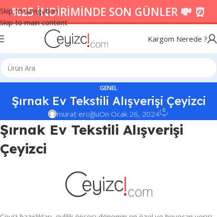
%25 İNDİRİMİNDE SON GÜNLER 💸 ⏰
Skip to navigation
Skip to main content
Kargom Nerede ?
GENEL
Şırnak Ev Tekstili Alışverişi Çeyizci
0
murat eroğlu
On Ocak 26, 2024
Şırnak Ev Tekstili Alışverişi
Çeyizci
Çeyiz hazırlıkları, evlilik öncesi dönemin en özel ve heyecan verici