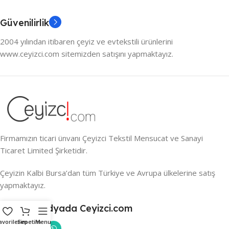
Güvenilirlik
2004 yılından itibaren çeyiz ve evtekstili ürünlerini
www.ceyizci.com sitemizden satışını yapmaktayız.
Firmamızın ticari ünvanı Çeyizci Tekstil Mensucat ve Sanayi
Ticaret Limited Şirketidir.
Çeyizin Kalbi Bursa’dan tüm Türkiye ve Avrupa ülkelerine satış
yapmaktayız.
Sosyal Medyada Ceyizci.com
avorilerim
Sepetim
Menu