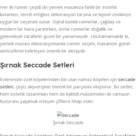
Her iki runner çeşidi de yemek masanıza farklı bir estetik
katarken, tercih ettiğiniz dekorasyon tarzına ve kişisel zevkinize
uygun bir seçenek sunar. Dijital baskılı runnerlar, çağdaş ve
modern bir hava yaratırken, örme runnerlar doğallık ve
geleneksel zarafetin güzel bir yansımasıdır. Unutulmamalıdır ki,
yemek masası dekorasyonunda runner seçimi, masanızın genel
atmosferini belirleyen önemli bir detaydır.
Şırnak Seccade Setleri
Evlerimizin özel köşelerinden biri olan namaz köşeleri için
seccade
setleri
, çeyiz alışverişinin önemli bir parçasını oluşturur. Bu setler,
hem estetik tasarımları hem de kaliteli malzemeleri ile namazın
huzurunu yaşamak isteyen çiftlere hitap eder.
Şırnak Seccade
Şırnak Seccade Çeşitleri: Özel Anların ve Geleneksel Zarafetin