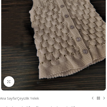
Resmi Büyüt
Ana Sayfa
/
Çeyizlik Yelek