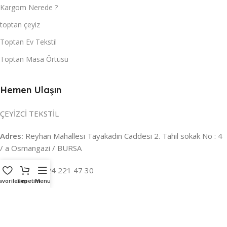
Kargom Nerede ?
toptan çeyiz
Toptan Ev Tekstil
Toptan Masa Örtüsü
Hemen Ulaşın
ÇEYİZCİ TEKSTİL
Adres:
Reyhan Mahallesi Tayakadın Caddesi 2. Tahıl sokak No : 4
/ a Osmangazi / BURSA
İLETİŞİM :
0224 221 47 30
avorilerim
Sepetim
Menu
WHATSAPP :
0 850 303 8148
Mail:
info@ceyizci.com