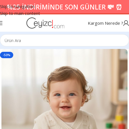
%25 İNDİRİMİNDE SON GÜNLER 💸 ⏰
Skip to navigation
Skip to main content
Kargom Nerede ?
-50%