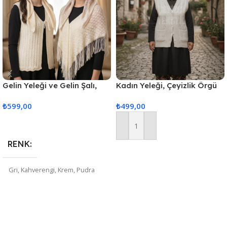
Gelin Yeleği ve Gelin Şalı,
Kadın Yeleği, Çeyizlik Örgü
Kristal Simli Çeyizlik Yelek
Yelek, Hediyelik Nişan
₺
599,00
₺
499,00
ve Şal
Yeleği, Nişan&Çeyiz Yelekleri
Seçenekler
Sepete Ekle
RENK
Gri
,
Kahverengi
,
Krem
,
Pudra