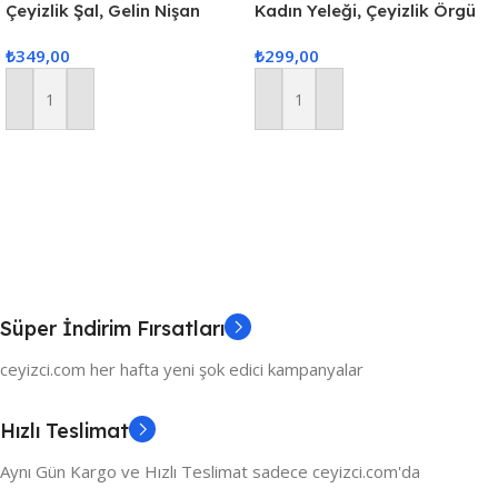
Çeyizlik Şal, Gelin Nişan
Kadın Yeleği, Çeyizlik Örgü
Bohçası, Simli Şal, Lüks Şal
Yelek, Hediyelik Nişan
₺
349,00
₺
299,00
Yeleği, Nişan&Çeyiz Yelekleri
Sepete Ekle
Sepete Ekle
Süper İndirim Fırsatları
ceyizci.com her hafta yeni şok edici kampanyalar
Hızlı Teslimat
Aynı Gün Kargo ve Hızlı Teslimat sadece ceyizci.com'da