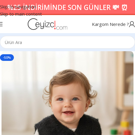
%25 İNDİRİMİNDE SON GÜNLER 💸 ⏰
Skip to navigation
Skip to main content
Kargom Nerede ?
-50%