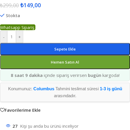
₺
149,00
₺
299,00
Stokta
Whatsapp Sipariş
-
+
Sepete Ekle
Hemen Satın Al
8 saat 9 dakika
içinde sipariş verirsen
bugün
kargoda!
Konumunuz:
Columbus
Tahmini teslimat süresi
1-3 iş günü
arasındadır.
Favorilerime Ekle
27
Kişi şu anda bu ürünü inceliyor