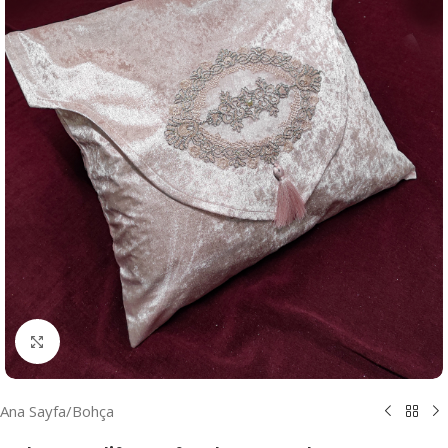
Resmi Büyüt
Ana Sayfa
/
Bohça