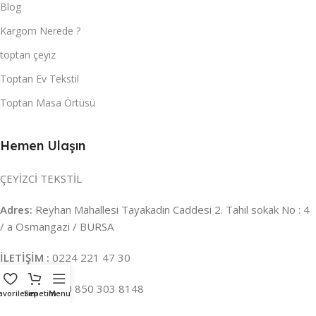
Blog
Kargom Nerede ?
toptan çeyiz
Toptan Ev Tekstil
Toptan Masa Örtüsü
Hemen Ulaşın
ÇEYİZCİ TEKSTİL
Adres:
Reyhan Mahallesi Tayakadın Caddesi 2. Tahıl sokak No : 4
/ a Osmangazi / BURSA
İLETİŞİM :
0224 221 47 30
WHATSAPP :
0 850 303 8148
avorilerim
Sepetim
Menu