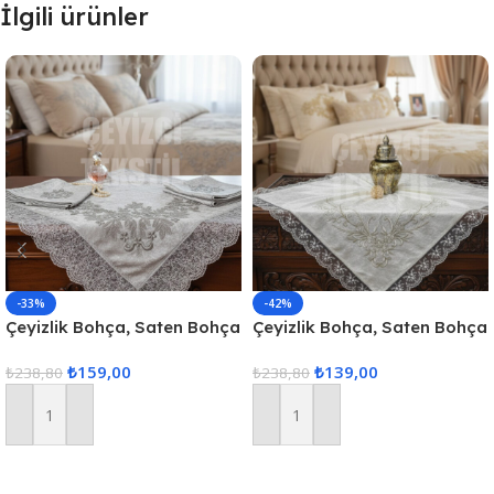
İlgili ürünler
-33%
-42%
Çeyizlik Bohça, Saten Bohça
Çeyizlik Bohça, Saten Bohça
Dantelli Nişan Bohçası – Gri
Dantelli Nişan Bohçası –
₺
159,00
₺
139,00
Kadife Dar Güpür
₺
238,80
Krem Kadife
₺
238,80
Sepete Ekle
Sepete Ekle