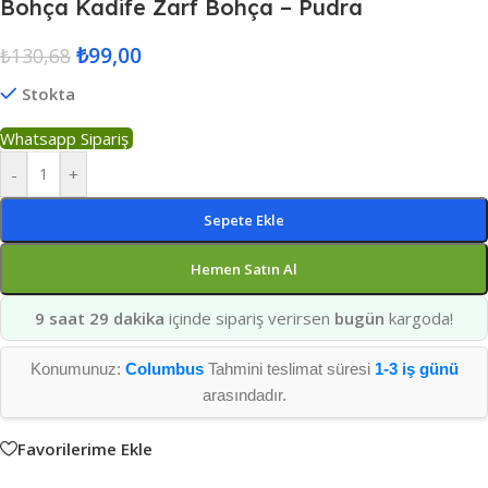
Bohça Kadife Zarf Bohça – Pudra
₺
99,00
₺
130,68
Stokta
Whatsapp Sipariş
-
+
Sepete Ekle
Hemen Satın Al
9 saat 29 dakika
içinde sipariş verirsen
bugün
kargoda!
Konumunuz:
Columbus
Tahmini teslimat süresi
1-3 iş günü
arasındadır.
Favorilerime Ekle