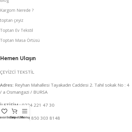
Blog
Kargom Nerede ?
toptan çeyiz
Toptan Ev Tekstil
Toptan Masa Örtüsü
Hemen Ulaşın
ÇEYİZCİ TEKSTİL
Adres:
Reyhan Mahallesi Tayakadın Caddesi 2. Tahıl sokak No : 4
/ a Osmangazi / BURSA
İLETİŞİM :
0224 221 47 30
avorilerim
WHATSAPP :
Sepetim
Menu
0 850 303 8148
Mail:
info@ceyizci.com