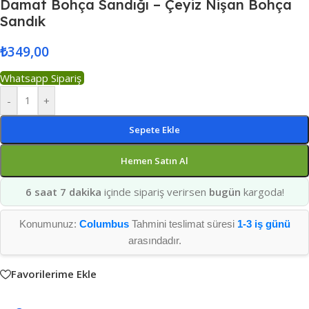
Damat Bohça Sandığı – Çeyiz Nişan Bohça
Sandık
₺
349,00
Whatsapp Sipariş
-
+
Sepete Ekle
Hemen Satın Al
6 saat 7 dakika
içinde sipariş verirsen
bugün
kargoda!
Konumunuz:
Columbus
Tahmini teslimat süresi
1-3 iş günü
arasındadır.
Favorilerime Ekle