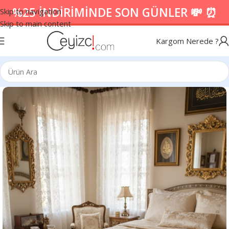
%25 İNDİRİMİNDE SON GÜNLER 💸 ⏰
Skip to navigation
Skip to main content
Kargom Nerede ?