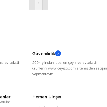
Sepete Ekle
Güvenilirlik
z ev tekstili
2004 yılından itibaren çeyiz ve evtekstili
ürünlerini www.ceyizci.com sitemizden satışını
yapmaktayız.
enler
Hemen Ulaşın
Sorular