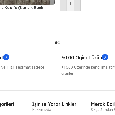
Sepete Ekle
vlu Kadife (Karısık Renk
at
%100 Orjinal Ürün
 ve Hızlı Teslimat sadece
+1000 Üzerinde kendi imalatımı
ürünleri
orileri
İşinize Yarar Linkler
Merak Edil
Hakkımızda
Sıkça Sorulan 