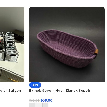
-40%
ici, Sütyen
Ekmek Sepeti, Hasır Ekmek Sepeti
enleyici, 3lü
Düzenleyici Sepet – Mor
₺
59,00
₺
99,00