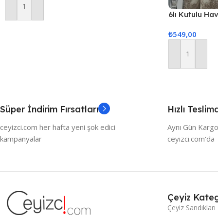
Sepete Ekle
6lı Kutulu Ha
Gönderilir)
₺
549,00
Sepete Ekle
Süper İndirim Fırsatları
Hızlı Teslim
ceyizci.com her hafta yeni şok edici
Aynı Gün Kargo
kampanyalar
ceyizci.com'da
Çeyiz Kateg
Çeyiz Sandıkları