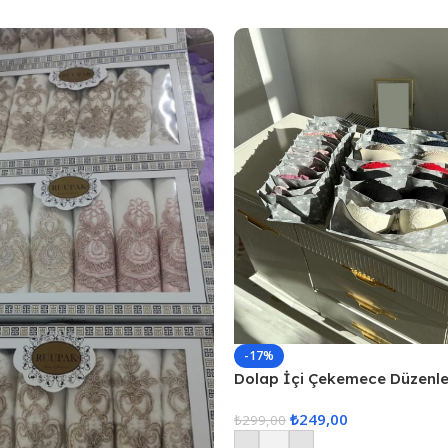
-17%
Dolap İçi Çekemece Düzenley
Düzenleyici, İç Çamaşarı Düz
₺
249,00
Çekmece İçi Düzenle
₺
299,00