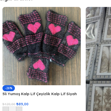
-26%
5li Yumoş Kalp Lif Çeyizlik Kalp Lif Siyah
Pembe Kalp
₺
89,00
₺
120,00