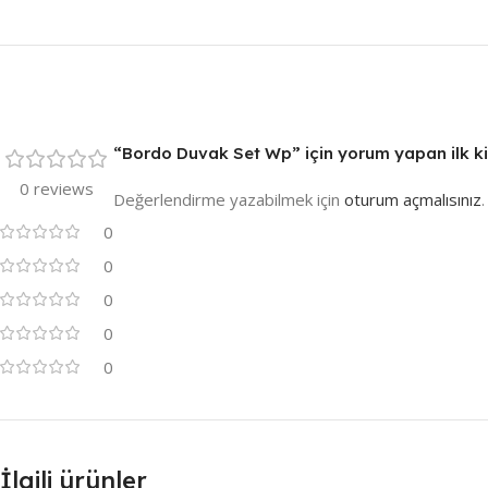
“Bordo Duvak Set Wp” için yorum yapan ilk kiş
0 reviews
Değerlendirme yazabilmek için
oturum açmalısınız
.
0
0
0
0
0
İlgili ürünler