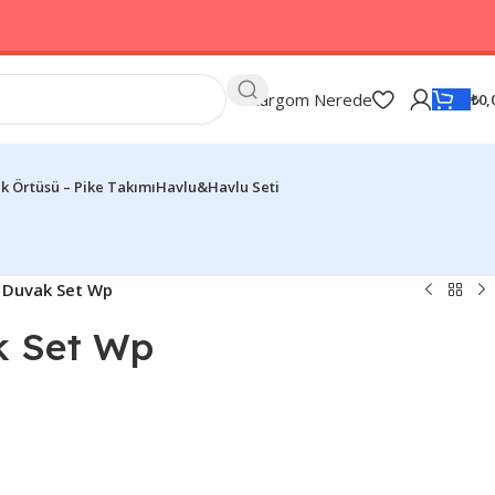
Kargom Nerede
₺
0,
k Örtüsü – Pike Takımı
Havlu&Havlu Seti
 Duvak Set Wp
k Set Wp