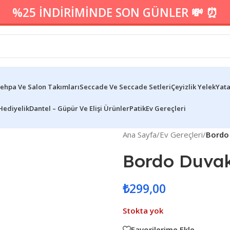
%25 İNDİRİMİNDE SON GÜNLER 💸 ⏰
ehpa Ve Salon Takımları
Seccade Ve Seccade Setleri
Çeyizlik Yelek
Yata
Hediyelik
Dantel – Güpür Ve Elişi Ürünler
Patik
Ev Gereçleri
Ana Sayfa
/
Ev Gereçleri
/
Bordo
Bordo Duva
₺
299,00
Stokta yok
Favorilerime Ekle