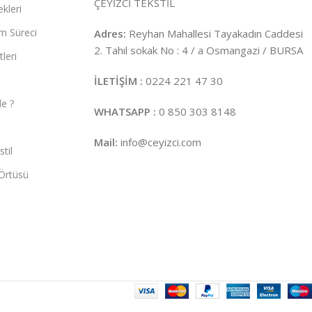
ÇEYİZCİ TEKSTİL
kleri
m Süreci
Adres:
Reyhan Mahallesi Tayakadın Caddesi
2. Tahıl sokak No : 4 / a Osmangazi / BURSA
leri
İLETİŞİM :
0224 221 47 30
e ?
WHATSAPP :
0 850 303 8148
Mail:
info@ceyizci.com
til
Örtüsü