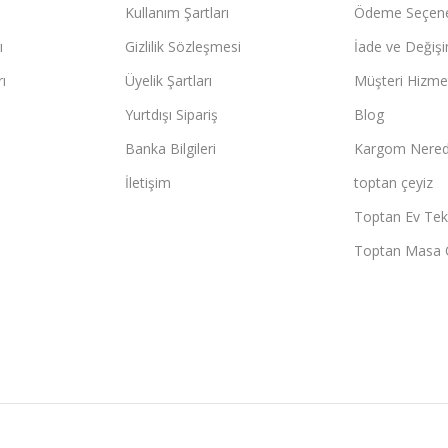
Kullanım Şartları
Ödeme Seçene
ı
Gizlilik Sözleşmesi
İade ve Değişi
ı
Üyelik Şartları
Müşteri Hizmet
Yurtdışı Sipariş
Blog
Banka Bilgileri
Kargom Nered
İletişim
toptan çeyiz
Toptan Ev Teks
Toptan Masa 