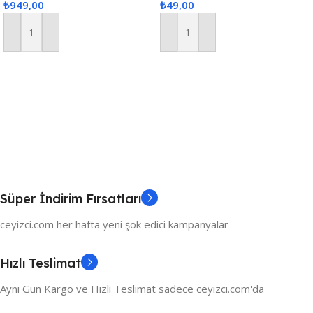
₺
949,00
₺
49,00
Masa Örtüsü Seti
Sepete Ekle
Sepete Ekle
Süper İndirim Fırsatları
ceyizci.com her hafta yeni şok edici kampanyalar
Hızlı Teslimat
Aynı Gün Kargo ve Hızlı Teslimat sadece ceyizci.com'da