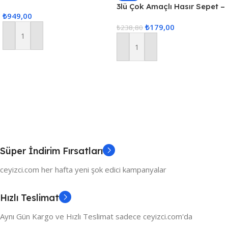
Gardenya Keten Kumaş
3lü Çok Amaçlı Hasır Sepet –
₺
949,00
Masa Örtüsü Seti
Gri
₺
179,00
₺
238,80
Sepete Ekle
Sepete Ekle
Süper İndirim Fırsatları
ceyizci.com her hafta yeni şok edici kampanyalar
Hızlı Teslimat
Aynı Gün Kargo ve Hızlı Teslimat sadece ceyizci.com'da