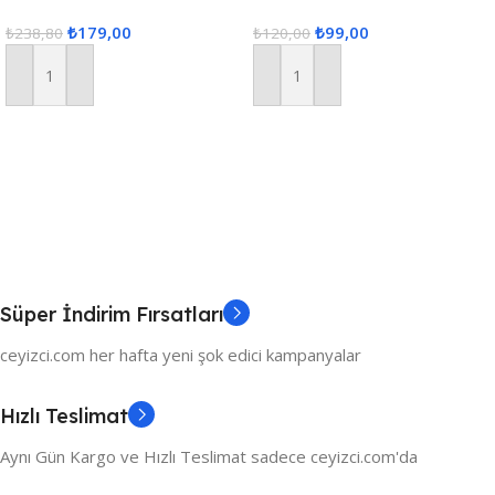
Gri
Kalp Lif Siyah Kırmızı Kalp
₺
179,00
₺
99,00
₺
238,80
₺
120,00
Sepete Ekle
Sepete Ekle
Süper İndirim Fırsatları
ceyizci.com her hafta yeni şok edici kampanyalar
Hızlı Teslimat
Aynı Gün Kargo ve Hızlı Teslimat sadece ceyizci.com'da