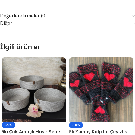
Değerlendirmeler (0)
Diğer
İlgili ürünler
-25%
-18%
3lü Çok Amaçlı Hasır Sepet –
5li Yumoş Kalp Lif Çeyizlik