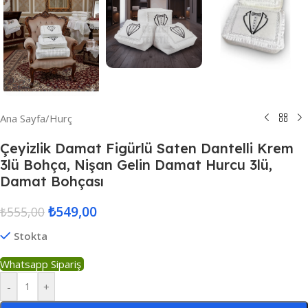
Ana Sayfa
/
Hurç
Çeyizlik Damat Figürlü Saten Dantelli Krem
3lü Bohça, Nişan Gelin Damat Hurcu 3lü,
Damat Bohçası
₺
549,00
₺
555,00
Stokta
Whatsapp Sipariş
-
+