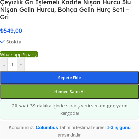
Çeyizlik Gri İşlemeli Kadife Nişan Hurcu 3lü
Nişan Gelin Hurcu, Bohça Gelin Hurç Seti –
Gri
₺
549,00
Stokta
Whatsapp Sipariş
-
+
Sepete Ekle
Hemen Satın Al
20 saat 39 dakika
içinde sipariş verirsen
en geç yarın
kargoda!
Konumunuz:
Columbus
Tahmini teslimat süresi
1-3 iş günü
arasındadır.