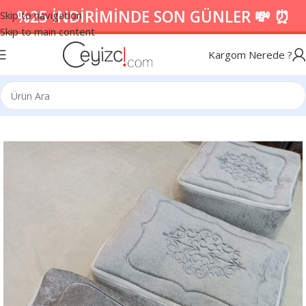
%25 İNDİRİMİNDE SON GÜNLER 💸 ⏰
Skip to navigation
Skip to main content
Kargom Nerede ?