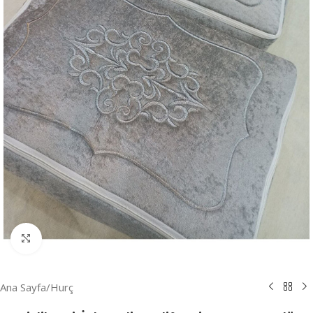
Resmi Büyüt
Ana Sayfa
/
Hurç