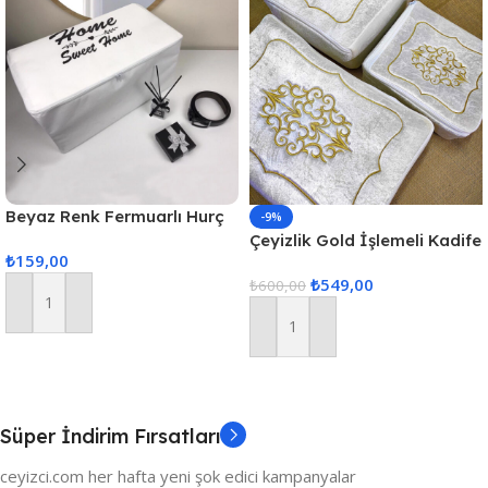
Beyaz Renk Fermuarlı Hurç
-9%
Ultra Mega Boy
Çeyizlik Gold İşlemeli Kadife
₺
159,00
100x50x50cm
Nişan Hurcu 3lü Nişan Gelin
₺
549,00
Hurcu, Bohça Gelin Hurç Seti
₺
600,00
– Krem
Sepete Ekle
Sepete Ekle
Süper İndirim Fırsatları
ceyizci.com her hafta yeni şok edici kampanyalar