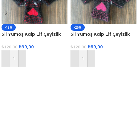
-18%
-26%
5li Yumoş Kalp Lif Çeyizlik
5li Yumoş Kalp Lif Çeyizlik
Kalp Lif Siyah Kırmızı Kalp
Kalp Lif Siyah Pembe Kalp
₺
99,00
₺
89,00
₺
120,00
₺
120,00
Sepete Ekle
Sepete Ekle