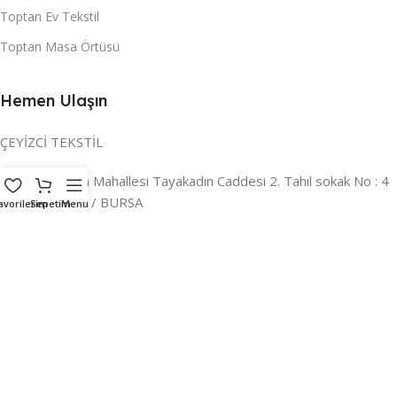
Toptan Ev Tekstil
Toptan Masa Örtüsü
Hemen Ulaşın
ÇEYİZCİ TEKSTİL
Adres:
Reyhan Mahallesi Tayakadın Caddesi 2. Tahıl sokak No : 4
/ a Osmangazi / BURSA
avorilerim
Sepetim
Menu
İLETİŞİM :
0224 221 47 30
WHATSAPP :
0 850 303 8148
Mail:
info@ceyizci.com
2023 Çeyizci. Her Hakkı Saklıdır.