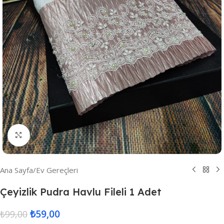
Resmi Büyüt
Ana Sayfa
/
Ev Gereçleri
Çeyizlik Pudra Havlu Fileli 1 Adet
₺
59,00
₺
99,00