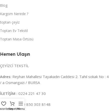
Blog
Kargom Nerede ?
toptan çeyiz
Toptan Ev Tekstil
Toptan Masa Örtüsü
Hemen Ulaşın
ÇEYİZCİ TEKSTİL
Adres:
Reyhan Mahallesi Tayakadın Caddesi 2. Tahıl sokak No : 4
/ a Osmangazi / BURSA
İLETİŞİM :
0224 221 47 30
WHATSAPP :
0 850 303 8148
avorilerim
Sepetim
Menu