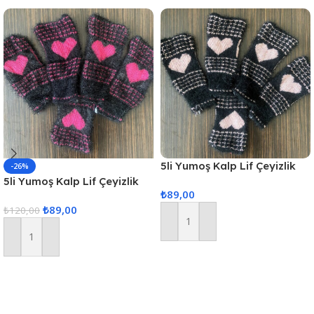
5li Yumoş Kalp Lif Çeyizlik
-26%
Kalp Lif Siyah Pudra Kalp
5li Yumoş Kalp Lif Çeyizlik
₺
89,00
Kalp Lif Siyah Pembe Kalp
₺
89,00
₺
120,00
Sepete Ekle
Sepete Ekle