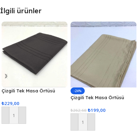
İlgili ürünler
Çizgili Tek Masa Örtüsü
-24%
Colber 160x220cm Füme
Çizgili Tek Masa Örtüsü
₺
229,00
Colber 160x220cm Kahve
₺
199,00
₺
262,68
Sepete Ekle
Sepete Ekle