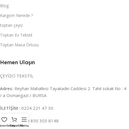
Blog
Kargom Nerede ?
toptan çeyiz
Toptan Ev Tekstil
Toptan Masa Örtüsü
Hemen Ulaşın
ÇEYİZCİ TEKSTİL
Adres:
Reyhan Mahallesi Tayakadın Caddesi 2. Tahıl sokak No : 4
/ a Osmangazi / BURSA
İLETİŞİM :
0224 221 47 30
WHATSAPP :
0 850 303 8148
avorilerim
Sepetim
Menu