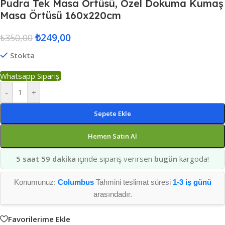
Pudra Tek Masa Örtüsü, Özel Dokuma Kumaş
Masa Örtüsü 160x220cm
₺
249,00
₺
350,00
Stokta
Whatsapp Sipariş
-
+
Sepete Ekle
Hemen Satın Al
5 saat 59 dakika
içinde sipariş verirsen
bugün
kargoda!
Konumunuz:
Columbus
Tahmini teslimat süresi
1-3 iş günü
arasındadır.
Favorilerime Ekle