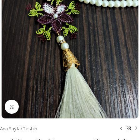
Resmi Büyüt
Ana Sayfa
/
Tesbih