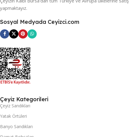
Çeyizin Kalbi Bursa’dan tüm Türkiye ve Avrupa ülkelerine satış
yapmaktayız.
Sosyal Medyada Ceyizci.com
Çeyiz Kategorileri
Çeyiz Sandıkları
Yatak Örtüleri
Banyo Sandıkları
Damat Bohçaları