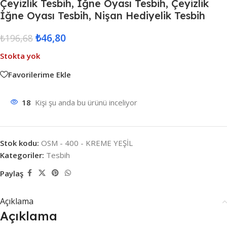
Çeyizlik Tesbih, İğne Oyası Tesbih, Çeyizlik
İğne Oyası Tesbih, Nişan Hediyelik Tesbih
₺
46,80
₺
196,68
Stokta yok
Favorilerime Ekle
18
Kişi şu anda bu ürünü inceliyor
Stok kodu:
OSM - 400 - KREME YEŞİL
Kategoriler:
Tesbih
Paylaş
Açıklama
Açıklama