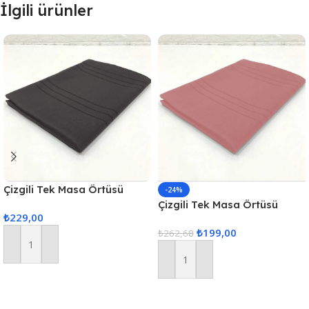
İlgili ürünler
Çizgili Tek Masa Örtüsü
-24%
Colber 160x220cm Füme
Çizgili Tek Masa Örtüsü
₺
229,00
Colber 160x220cm Pudra
₺
199,00
₺
262,68
Sepete Ekle
Sepete Ekle