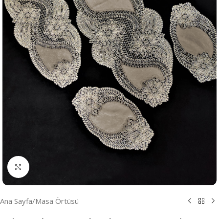
Resmi Büyüt
Ana Sayfa
/
Masa Örtüsü