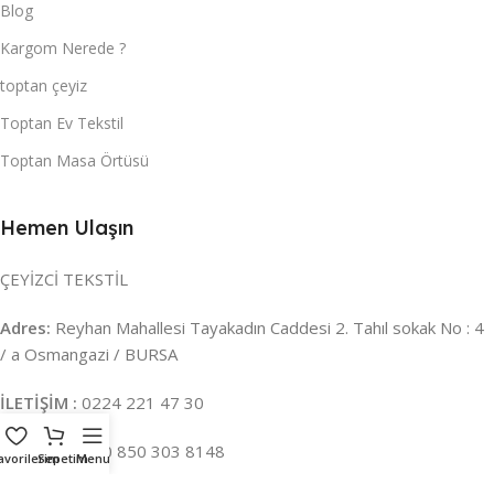
Blog
Kargom Nerede ?
toptan çeyiz
Toptan Ev Tekstil
Toptan Masa Örtüsü
Hemen Ulaşın
ÇEYİZCİ TEKSTİL
Adres:
Reyhan Mahallesi Tayakadın Caddesi 2. Tahıl sokak No : 4
/ a Osmangazi / BURSA
İLETİŞİM :
0224 221 47 30
WHATSAPP :
0 850 303 8148
avorilerim
Sepetim
Menu