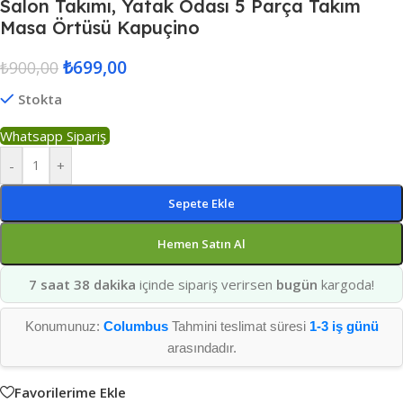
Salon Takımı, Yatak Odası 5 Parça Takım
Masa Örtüsü Kapuçino
₺
699,00
₺
900,00
Stokta
Whatsapp Sipariş
-
+
Sepete Ekle
Hemen Satın Al
7 saat 38 dakika
içinde sipariş verirsen
bugün
kargoda!
Konumunuz:
Columbus
Tahmini teslimat süresi
1-3 iş günü
arasındadır.
Favorilerime Ekle