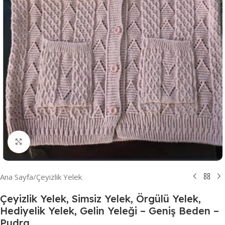
Resmi Büyüt
Ana Sayfa
/
Çeyizlik Yelek
Çeyizlik Yelek, Simsiz Yelek, Örgülü Yelek,
Hediyelik Yelek, Gelin Yeleği – Geniş Beden –
Pudra