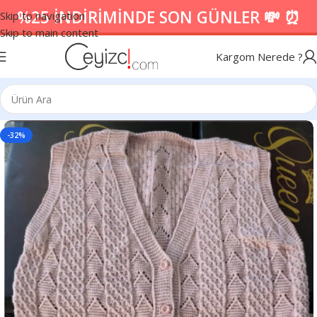
%25 İNDİRİMİNDE SON GÜNLER 💸 ⏰
Skip to navigation
Skip to main content
Kargom Nerede ?
-32%