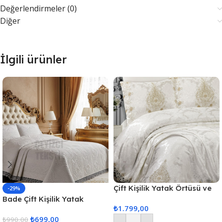
Değerlendirmeler (0)
Diğer
İlgili ürünler
Çift Kişilik Yatak Örtüsü ve
-29%
Pike Takımı 6 Parça
Bade Çift Kişilik Yatak
₺
1.799,00
Örtüsü – Ekru
₺
699,00
₺
990,00