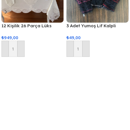
12 Kişilik 26 Parça Lüks
3 Adet Yumoş Lif Kalpli
Gardenya Keten Kumaş
Siyah
₺
949,00
₺
49,00
Masa Örtüsü Seti
Sepete Ekle
Sepete Ekle