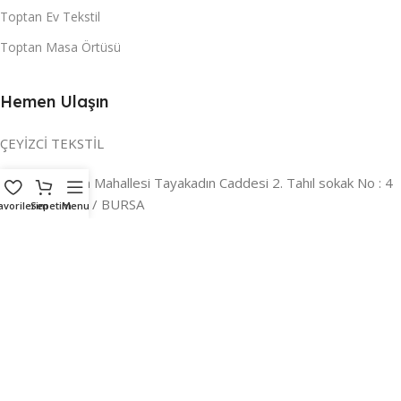
Toptan Ev Tekstil
Toptan Masa Örtüsü
Hemen Ulaşın
ÇEYİZCİ TEKSTİL
Adres:
Reyhan Mahallesi Tayakadın Caddesi 2. Tahıl sokak No : 4
/ a Osmangazi / BURSA
avorilerim
Sepetim
Menu
İLETİŞİM :
0224 221 47 30
WHATSAPP :
0 850 303 8148
Mail:
info@ceyizci.com
2023 Çeyizci. Her Hakkı Saklıdır.