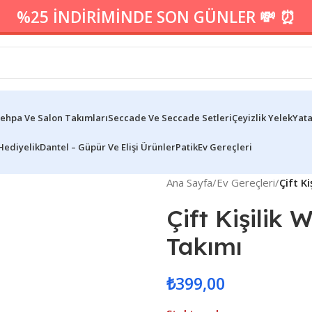
%25 İNDİRİMİNDE SON GÜNLER 💸 ⏰
ehpa Ve Salon Takımları
Seccade Ve Seccade Setleri
Çeyizlik Yelek
Yata
Hediyelik
Dantel – Güpür Ve Elişi Ürünler
Patik
Ev Gereçleri
Ana Sayfa
/
Ev Gereçleri
/
Çift K
Çift Kişilik
Takımı
₺
399,00