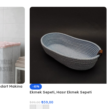
ndart Makina
-40%
Ekmek Sepeti, Hasır Ekmek Sepeti
Düzenleyici Sepet – Gri
₺
59,00
₺
99,00