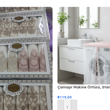
Çamaşır Makine Örtüsü, Sta
Örtüsü
₺
119,00
Sepete Ekle