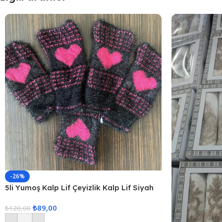
-26%
5li Yumoş Kalp Lif Çeyizlik Kalp Lif Siyah
Pembe Kalp
₺
89,00
₺
120,00