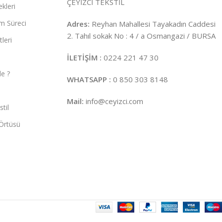
ÇEYİZCİ TEKSTİL
kleri
m Süreci
Adres:
Reyhan Mahallesi Tayakadın Caddesi
2. Tahıl sokak No : 4 / a Osmangazi / BURSA
leri
İLETİŞİM :
0224 221 47 30
e ?
WHATSAPP :
0 850 303 8148
Mail:
info@ceyizci.com
til
Örtüsü