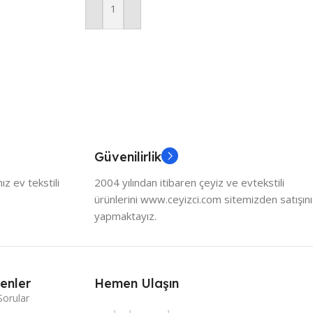
Sepete Ekle
Güvenilirlik
z ev tekstili
2004 yılından itibaren çeyiz ve evtekstili
ürünlerini www.ceyizci.com sitemizden satışını
yapmaktayız.
enler
Hemen Ulaşın
Sorular