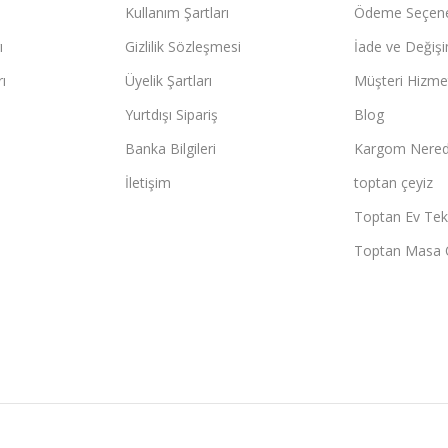
Kullanım Şartları
Ödeme Seçene
ı
Gizlilik Sözleşmesi
İade ve Değişi
ı
Üyelik Şartları
Müşteri Hizmet
Yurtdışı Sipariş
Blog
Banka Bilgileri
Kargom Nered
İletişim
toptan çeyiz
Toptan Ev Teks
Toptan Masa 