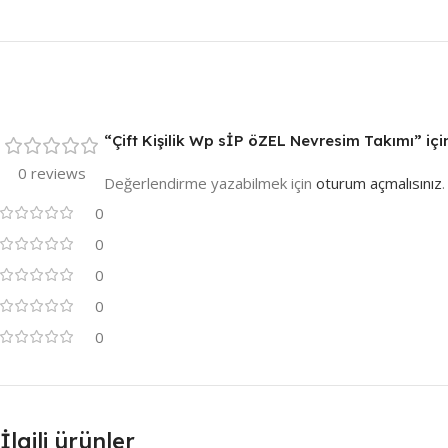
“Çift Kişilik Wp sİP öZEL Nevresim Takımı” için
0 reviews
Değerlendirme yazabilmek için
oturum açmalısınız
.
0
0
0
0
0
İlgili ürünler