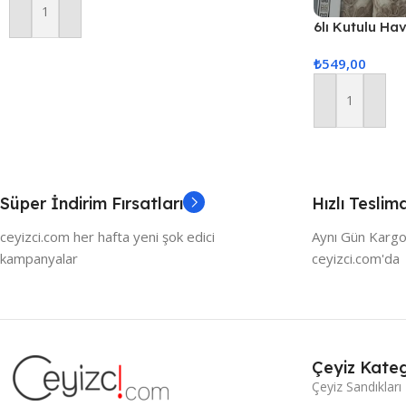
Sepete Ekle
6lı Kutulu Ha
Gönderilir)
₺
549,00
Sepete Ekle
Süper İndirim Fırsatları
Hızlı Teslim
ceyizci.com her hafta yeni şok edici
Aynı Gün Kargo
kampanyalar
ceyizci.com'da
Çeyiz Kateg
Çeyiz Sandıkları