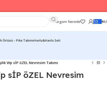
Kargom Nerede
₺
0,
k Örtüsü – Pike Takımı
Havlu&Havlu Seti
işilik Wp sİP öZEL Nevresim Takımı
 Wp sİP öZEL Nevresim