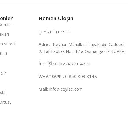
enler
Hemen Ulaşın
Sorular
ÇEYİZCİ TEKSTİL
kleri
m Süreci
Adres:
Reyhan Mahallesi Tayakadın Caddesi
2. Tahıl sokak No : 4 / a Osmangazi / BURSA
leri
İLETİŞİM :
0224 221 47 30
e ?
WHATSAPP :
0 850 303 8148
Mail:
info@ceyizci.com
til
Örtüsü