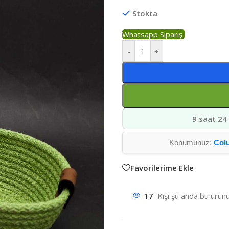
Stokta
Whatsapp Sipariş
-
+
9 saat 24
Konumunuz:
Col
Favorilerime Ekle
17
Kişi şu anda bu ürünü