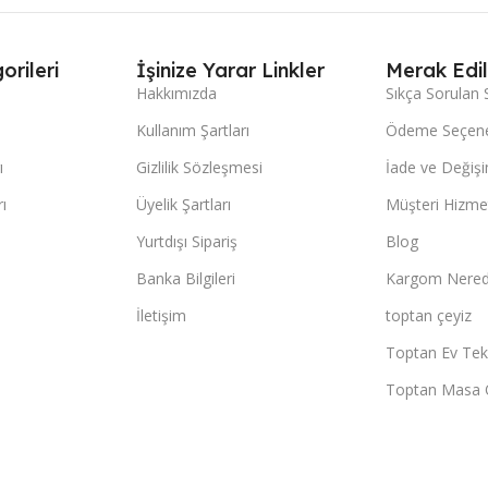
orileri
İşinize Yarar Linkler
Merak Edil
Hakkımızda
Sıkça Sorulan 
Kullanım Şartları
Ödeme Seçene
ı
Gizlilik Sözleşmesi
İade ve Değişi
ı
Üyelik Şartları
Müşteri Hizmet
Yurtdışı Sipariş
Blog
Banka Bilgileri
Kargom Nered
İletişim
toptan çeyiz
Toptan Ev Teks
Toptan Masa 