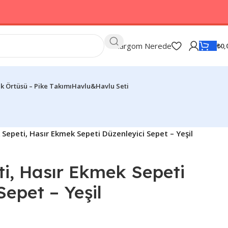
Kargom Nerede
₺
0,
k Örtüsü – Pike Takımı
Havlu&Havlu Seti
Sepeti, Hasır Ekmek Sepeti Düzenleyici Sepet – Yeşil
i, Hasır Ekmek Sepeti
Sepet – Yeşil