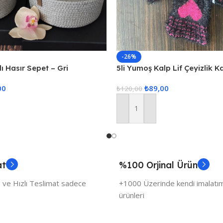
-26%
ı Hasır Sepet – Gri
5li Yumoş Kalp Lif Çeyizlik K
Pembe Kalp
00
₺
89,00
₺
120,00
Sepete Ekle
at
%100 Orjinal Ürün
 ve Hızlı Teslimat sadece
+1000 Üzerinde kendi imalatımı
ürünleri