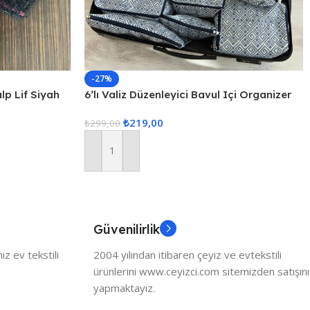
-27%
alp Lif Siyah
6’lı Valiz Düzenleyici Bavul Içi Organizer
Set Seyahat Hurcu
₺
219,00
₺
299,00
Sepete Ekle
Güvenilirlik
z ev tekstili
2004 yılından itibaren çeyiz ve evtekstili
ürünlerini www.ceyizci.com sitemizden satışını
yapmaktayız.