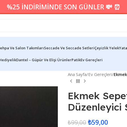
%25 İNDİRİMİNDE SON GÜNLER 💸 ⏰
ehpa Ve Salon Takımları
Seccade Ve Seccade Setleri
Çeyizlik Yelek
Yata
Hediyelik
Dantel – Güpür Ve Elişi Ürünler
Patik
Ev Gereçleri
Ana Sayfa
/
Ev Gereçleri
/
Ekmek 
Ekmek Sepet
Düzenleyici 
₺
59,00
₺
99,00