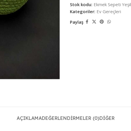
Stok kodu:
Ekmek Sepeti Yeşil
Kategoriler:
Ev Gereçleri
Paylaş
AÇIKLAMA
DEĞERLENDIRMELER (0)
DIĞER