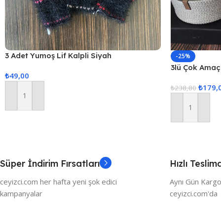
3 Adet Yumoş Lif Kalpli Siyah
-25%
3lü Çok Amaçl
₺
49,00
₺
179,
₺
238,80
Sepete Ekle
Sepete Ekle
Süper İndirim Fırsatları
Hızlı Teslim
ceyizci.com her hafta yeni şok edici
Aynı Gün Kargo
kampanyalar
ceyizci.com'da