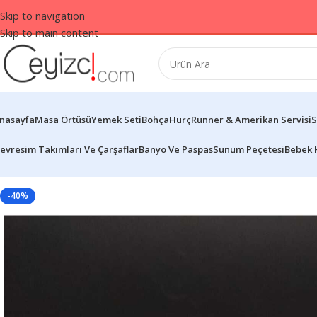
Skip to navigation
Skip to main content
nasayfa
Masa Örtüsü
Yemek Seti
Bohça
Hurç
Runner & Amerikan Servisi
S
evresim Takımları Ve Çarşaflar
Banyo Ve Paspas
Sunum Peçetesi
Bebek 
-40%