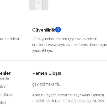
Sepete Ekle
Güvenilirlik
z ev tekstili
2004 yılından itibaren çeyiz ve evtekstili
ürünlerini www.ceyizci.com sitemizden satışını
yapmaktayız.
enler
Hemen Ulaşın
Sorular
ÇEYİZCİ TEKSTİL
kleri
m Süreci
Adres:
Reyhan Mahallesi Tayakadın Caddesi
2. Tahıl sokak No : 4 / a Osmangazi / BURSA
leri