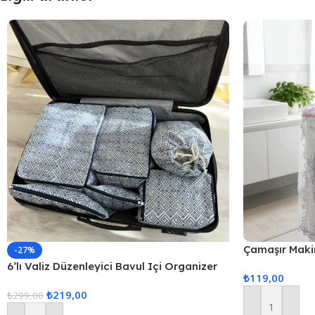
Çamaşır Maki
-27%
Örtüsü – Pe
6’lı Valiz Düzenleyici Bavul Içi Organizer
₺
119,00
Set Seyahat Hurcu
₺
219,00
₺
299,00
Sepete Ekle