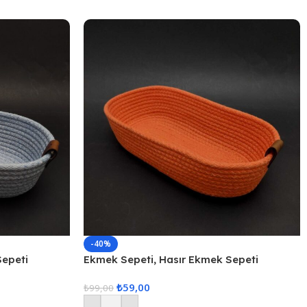
-40%
Sepeti
Ekmek Sepeti, Hasır Ekmek Sepeti
Düzenleyici Sepet – Turuncu
₺
59,00
₺
99,00