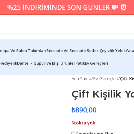
%25 İNDİRİMİNDE SON GÜNLER 💸 ⏰
ehpa Ve Salon Takımları
Seccade Ve Seccade Setleri
Çeyizlik Yelek
Yata
Hediyelik
Dantel – Güpür Ve Elişi Ürünler
Patik
Ev Gereçleri
Ana Sayfa
/
Ev Gereçleri
/
Çift K
Çift Kişilik
₺
890,00
Stokta yok
Favorilerime Ekle