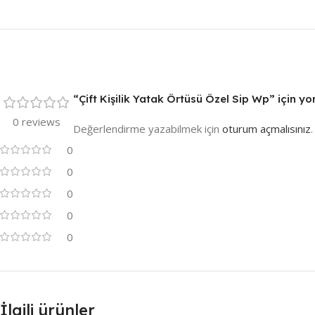
“Çift Kişilik Yatak Örtüsü Özel Sip Wp” için yor
0 reviews
Değerlendirme yazabilmek için
oturum açmalısınız
.
0
0
0
0
0
İlgili ürünler