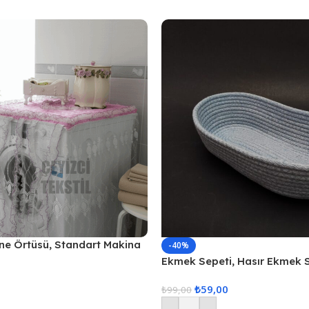
ne Örtüsü, Standart Makina
-40%
mbe
Ekmek Sepeti, Hasır Ekmek 
Düzenleyici Sepet – Gri
₺
59,00
₺
99,00