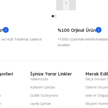
Sepete Ekle
at
%100 Orjinal Ürün
 ve Hızlı Teslimat sadece
+1000 Üzerinde kendi imalatımı
ürünleri
orileri
İşinize Yarar Linkler
Merak Edil
Hakkımızda
Sıkça Sorulan 
Kullanım Şartları
Ödeme Seçene
ı
Gizlilik Sözleşmesi
İade ve Değişi
ı
Üyelik Şartları
Müşteri Hizmet