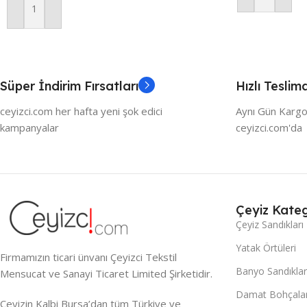
Sepete Ekle
Süper İndirim Fırsatları
Hızlı Teslim
ceyizci.com her hafta yeni şok edici
Aynı Gün Kargo
kampanyalar
ceyizci.com'da
Çeyiz Kateg
Çeyiz Sandıkları
Yatak Örtüleri
Firmamızın ticari ünvanı Çeyizci Tekstil
Banyo Sandıklar
Mensucat ve Sanayi Ticaret Limited Şirketidir.
Damat Bohçalar
Çeyizin Kalbi Bursa’dan tüm Türkiye ve