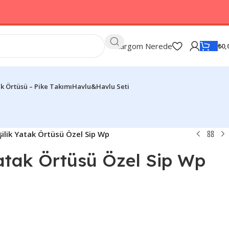
Kargom Nerede
₺
0,
k Örtüsü – Pike Takımı
Havlu&Havlu Seti
işilik Yatak Örtüsü Özel Sip Wp
 Yatak Örtüsü Özel Sip Wp