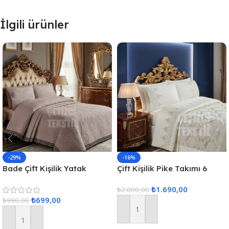
İlgili ürünler
-29%
-16%
Bade Çift Kişilik Yatak
Çift Kişilik Pike Takımı 6
Örtüsü – Kapuçino
Parça
₺
1.690,00
₺
2.000,00
₺
699,00
₺
990,00
Sepete Ekle
Sepete Ekle