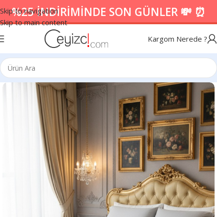
%25 İNDİRİMİNDE SON GÜNLER 💸 ⏰
Skip to navigation
Skip to main content
Kargom Nerede ?