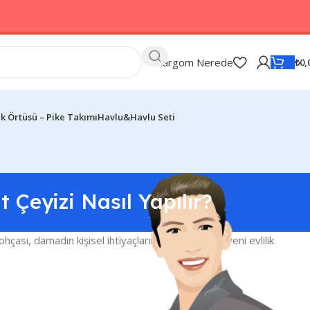
Kargom Nerede
₺
0,
k Örtüsü – Pike Takımı
Havlu&Havlu Seti
 Çeyizi Nasıl Yapılır?
çası, damadın kişisel ihtiyaçlarını karşılamak ve yeni evlilik