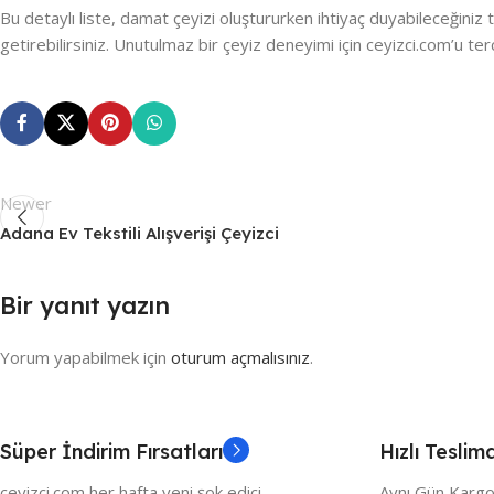
Bu detaylı liste, damat çeyizi oluştururken ihtiyaç duyabileceğini
getirebilirsiniz. Unutulmaz bir çeyiz deneyimi için ceyizci.com’u tercih 
Newer
Adana Ev Tekstili Alışverişi Çeyizci
Bir yanıt yazın
Yorum yapabilmek için
oturum açmalısınız
.
Süper İndirim Fırsatları
Hızlı Teslim
ceyizci.com her hafta yeni şok edici
Aynı Gün Kargo