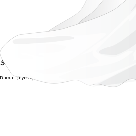
Süsleme Tülü
Damat çeyizi
içinde bulunan süsleme tülü, genellikle çeyiz hazırlıkla