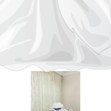
rında kullanılan özel bir kumaştır. Dekoratif amaçlı kullanılarak evlili