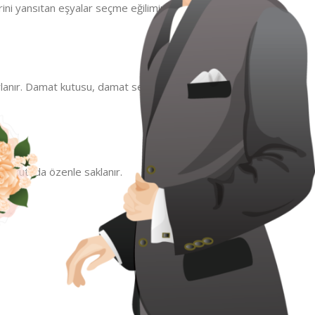
klerini yansıtan eşyalar seçme eğilimindedirler.
Damat çeyizi
,
tasarlanır. Damat kutusu, damat seccadesi, süsleme tülü ve damat
i bu kutuda özenle saklanır.