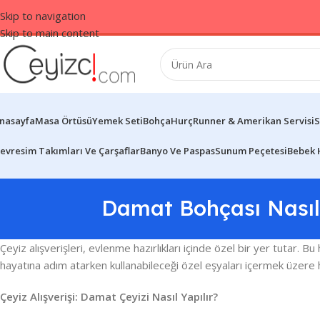
Skip to navigation
Skip to main content
nasayfa
Masa Örtüsü
Yemek Seti
Bohça
Hurç
Runner & Amerikan Servisi
S
evresim Takımları Ve Çarşaflar
Banyo Ve Paspas
Sunum Peçetesi
Bebek 
Damat Bohçası Nasıl Y
Çeyiz alışverişleri, evlenme hazırlıkları içinde özel bir yer tutar. B
hayatına adım atarken kullanabileceği özel eşyaları içermek üzere h
Çeyiz Alışverişi: Damat Çeyizi Nasıl Yapılır?