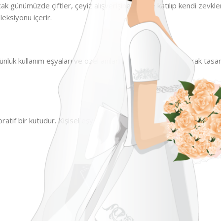
 Ancak günümüzde çiftler, çeyiz alışverişine birlikte katılıp kendi zev
leksiyonu içerir.
 günlük kullanım eşyaları ve özel anıları barındıran bir set olarak 
ratif bir kutudur. Kişisel eşyalar, takılar ve günlük kullanım ürünler