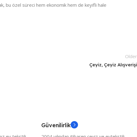
rak, bu özel süreci hem ekonomik hem de keyifli hale
Older
Çeyiz, Çeyiz Alışverişi
Güvenilirlik
z ev tekstili
2004 yılından itibaren çeyiz ve evtekstili