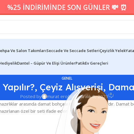
%25 İNDİRİMİNDE SON GÜNLER 💸 ⏰
ehpa Ve Salon Takımları
Seccade Ve Seccade Setleri
Çeyizlik Yelek
Yata
Hediyelik
Dantel – Güpür Ve Elişi Ürünler
Patik
Ev Gereçleri
GENEL
apılır?, Çeyiz Alışverişi, Damat
0
Posted by
murat eroğlu
On Aralık 8, 2023
u hazırlıklar arasında damat bohçası da önemli bir detaydır. Damat boh
azırlanan özel bir seti ifade eder.