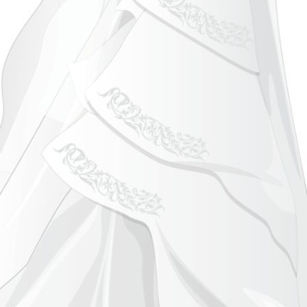
seccadedir. Genellikle geleneğe uygun bir şekilde süslenir ve dama