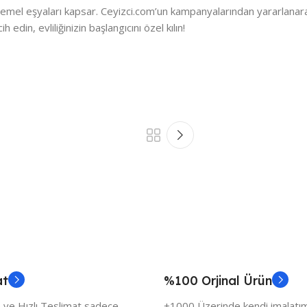
z temel eşyaları kapsar. Ceyizci.com’un kampanyalarından yararlana
edin, evliliğinizin başlangıcını özel kılın!
at
%100 Orjinal Ürün
 ve Hızlı Teslimat sadece
+1000 Üzerinde kendi imalatımı