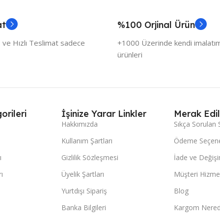
at
%100 Orjinal Ürün
 ve Hızlı Teslimat sadece
+1000 Üzerinde kendi imalatımı
ürünleri
orileri
İşinize Yarar Linkler
Merak Edil
Hakkımızda
Sıkça Sorulan 
Kullanım Şartları
Ödeme Seçene
ı
Gizlilik Sözleşmesi
İade ve Değişi
ı
Üyelik Şartları
Müşteri Hizmet
Yurtdışı Sipariş
Blog
Banka Bilgileri
Kargom Nered