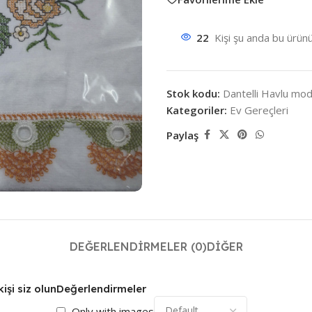
22
Kişi şu anda bu ürünü
Stok kodu:
Dantelli Havlu mod
Kategoriler:
Ev Gereçleri
Paylaş
DEĞERLENDIRMELER (0)
DIĞER
işi siz olun
Değerlendirmeler
Only with images