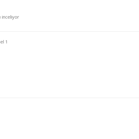
 inceliyor
el 1