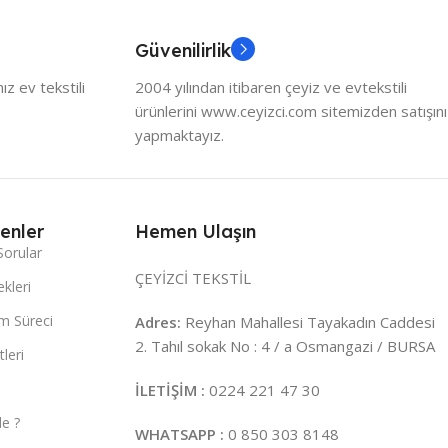
Güvenilirlik
z ev tekstili
2004 yılından itibaren çeyiz ve evtekstili
ürünlerini www.ceyizci.com sitemizden satışını
yapmaktayız.
enler
Hemen Ulaşın
Sorular
ÇEYİZCİ TEKSTİL
kleri
m Süreci
Adres:
Reyhan Mahallesi Tayakadın Caddesi
2. Tahıl sokak No : 4 / a Osmangazi / BURSA
leri
İLETİŞİM :
0224 221 47 30
e ?
WHATSAPP :
0 850 303 8148