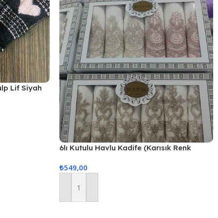
alp Lif Siyah
6lı Kutulu Havlu Kadife (Karısık Renk
Gönderilir)
₺
549,00
Sepete Ekle