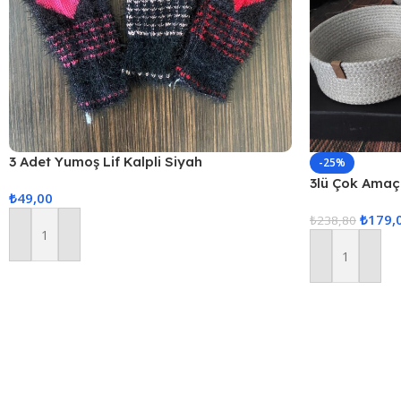
3 Adet Yumoş Lif Kalpli Siyah
-25%
3lü Çok Amaçl
₺
49,00
₺
179,
₺
238,80
Sepete Ekle
Sepete Ekle