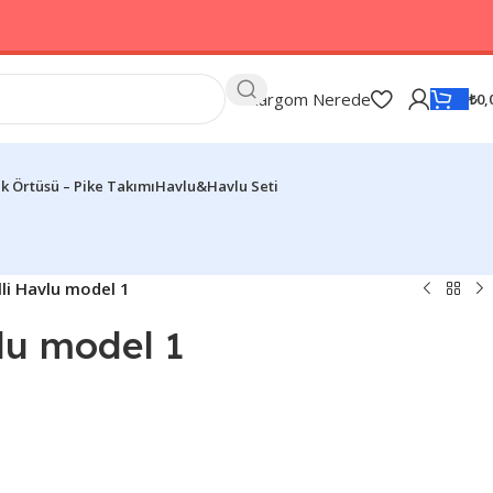
Kargom Nerede
₺
0,
k Örtüsü – Pike Takımı
Havlu&Havlu Seti
li Havlu model 1
lu model 1