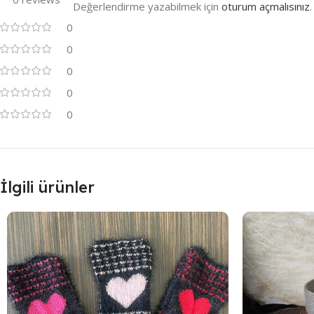
Değerlendirme yazabilmek için
oturum açmalısınız
.
0
0
0
0
0
İlgili ürünler