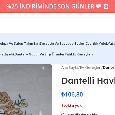
%25 İNDİRİMİNDE SON GÜNLER 💸 ⏰
ehpa Ve Salon Takımları
Seccade Ve Seccade Setleri
Çeyizlik Yelek
Yata
Hediyelik
Dantel – Güpür Ve Elişi Ürünler
Patik
Ev Gereçleri
Ana Sayfa
/
Ev Gereçleri
/
Dantel
Dantelli Hav
₺
106,80
Stokta yok
Favorilerime Ekle