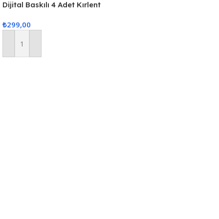
Dijital Baskılı 4 Adet Kırlent
Kılıfı 44x44cm
₺
299,00
Sepete Ekle