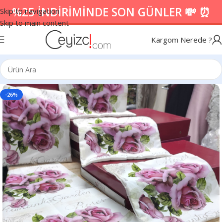
%25 İNDİRİMİNDE SON GÜNLER 💸 ⏰
Skip to navigation
Skip to main content
Kargom Nerede ?
-26%