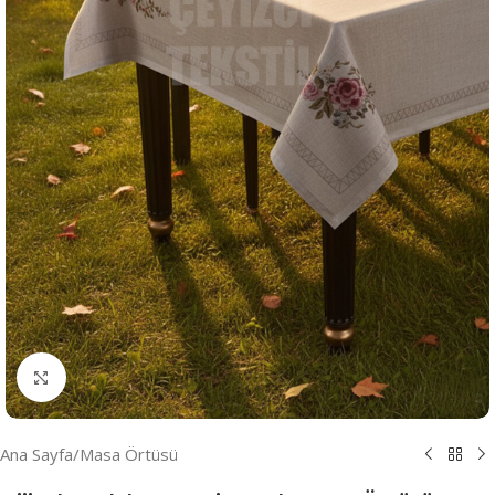
Resmi Büyüt
Ana Sayfa
/
Masa Örtüsü