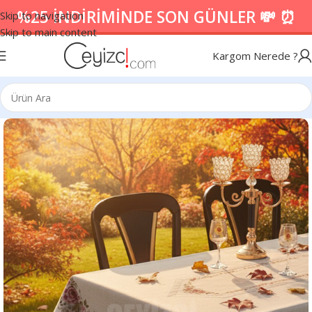
%25 İNDİRİMİNDE SON GÜNLER 💸 ⏰
Skip to navigation
Skip to main content
Kargom Nerede ?