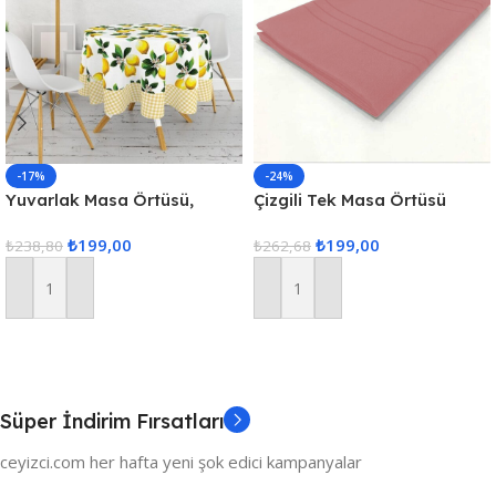
-17%
-24%
Yuvarlak Masa Örtüsü,
Çizgili Tek Masa Örtüsü
Fiskos Dijital Baskılı
Colber 160x220cm Pudra
₺
199,00
₺
199,00
₺
238,80
₺
262,68
Sepete Ekle
Sepete Ekle
Süper İndirim Fırsatları
ceyizci.com her hafta yeni şok edici kampanyalar