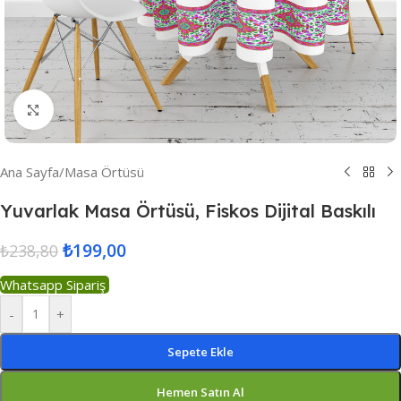
Resmi Büyüt
Ana Sayfa
/
Masa Örtüsü
Yuvarlak Masa Örtüsü, Fiskos Dijital Baskılı
₺
199,00
₺
238,80
Whatsapp Sipariş
-
+
Sepete Ekle
Hemen Satın Al