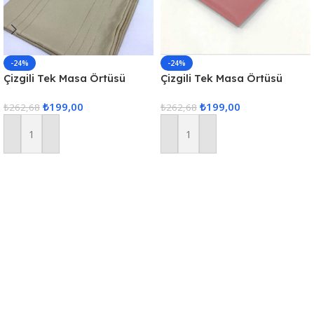
-24%
-24%
Çizgili Tek Masa Örtüsü
Çizgili Tek Masa Örtüsü
Colber 160x220cm Kahve
Colber 160x220cm Pudra
₺
199,00
₺
199,00
₺
262,68
₺
262,68
Sepete Ekle
Sepete Ekle