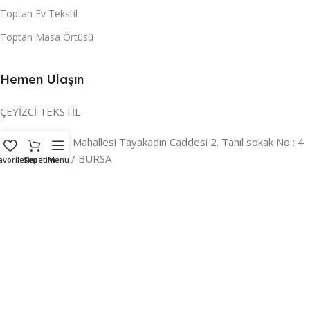
Toptan Ev Tekstil
Toptan Masa Örtüsü
Hemen Ulaşın
ÇEYİZCİ TEKSTİL
Adres:
Reyhan Mahallesi Tayakadın Caddesi 2. Tahıl sokak No : 4
/ a Osmangazi / BURSA
avorilerim
Sepetim
Menu
İLETİŞİM :
0224 221 47 30
WHATSAPP :
0 850 303 8148
Mail:
info@ceyizci.com
2023 Çeyizci. Her Hakkı Saklıdır.