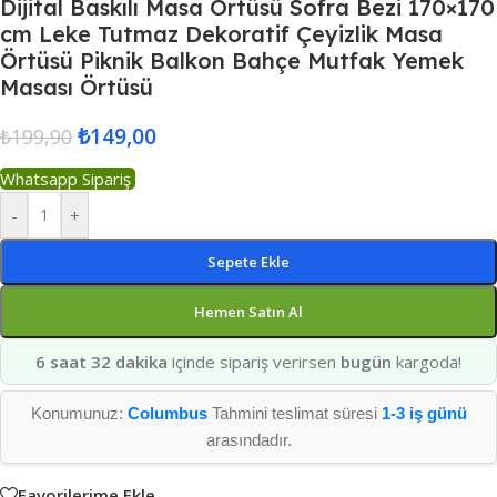
Dijital Baskılı Masa Örtüsü Sofra Bezi 170×170
cm Leke Tutmaz Dekoratif Çeyizlik Masa
Örtüsü Piknik Balkon Bahçe Mutfak Yemek
Masası Örtüsü
₺
149,00
₺
199,90
Whatsapp Sipariş
-
+
Sepete Ekle
Hemen Satın Al
6 saat 32 dakika
içinde sipariş verirsen
bugün
kargoda!
Konumunuz:
Columbus
Tahmini teslimat süresi
1-3 iş günü
arasındadır.
Favorilerime Ekle