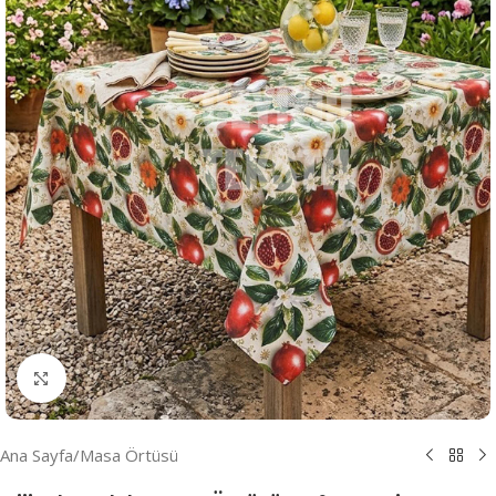
Resmi Büyüt
Ana Sayfa
/
Masa Örtüsü