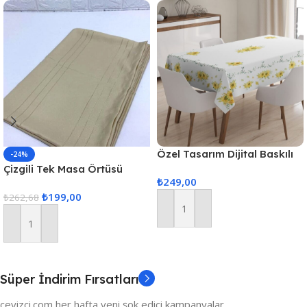
Özel Tasarım Dijital Baskılı
-24%
Masa Örtüsü
Çizgili Tek Masa Örtüsü
₺
249,00
Colber 160x220cm Kahve
₺
199,00
₺
262,68
Sepete Ekle
Sepete Ekle
Süper İndirim Fırsatları
ceyizci.com her hafta yeni şok edici kampanyalar