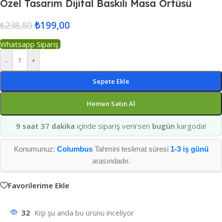
Özel Tasarım Dijital Baskılı Masa Örtüsü
₺
199,00
₺
238,80
Whatsapp Sipariş
-
+
Sepete Ekle
Hemen Satın Al
9 saat 37 dakika
içinde sipariş verirsen
bugün
kargoda!
Konumunuz:
Columbus
Tahmini teslimat süresi
1-3 iş günü
arasındadır.
Favorilerime Ekle
32
Kişi şu anda bu ürünü inceliyor