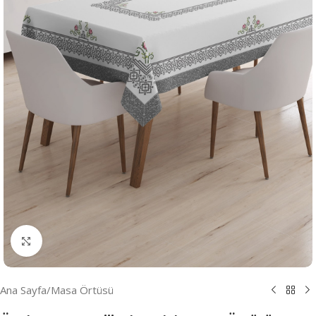
Resmi Büyüt
Ana Sayfa
/
Masa Örtüsü