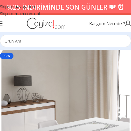
%25 İNDİRİMİNDE SON GÜNLER 💸 ⏰
Skip to navigation
Skip to main content
Kargom Nerede ?
-17%