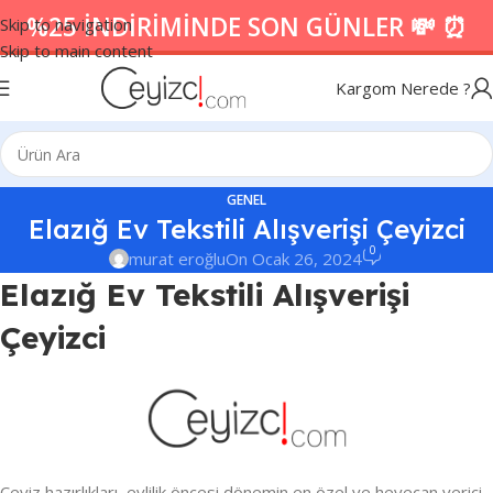
%25 İNDİRİMİNDE SON GÜNLER 💸 ⏰
Skip to navigation
Skip to main content
Kargom Nerede ?
GENEL
Elazığ Ev Tekstili Alışverişi Çeyizci
0
murat eroğlu
On Ocak 26, 2024
Elazığ Ev Tekstili Alışverişi
Çeyizci
Çeyiz hazırlıkları, evlilik öncesi dönemin en özel ve heyecan verici