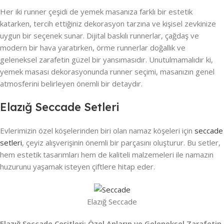
Her iki runner çeşidi de yemek masanıza farklı bir estetik
katarken, tercih ettiğiniz dekorasyon tarzına ve kişisel zevkinize
uygun bir seçenek sunar. Dijital baskılı runnerlar, çağdaş ve
modern bir hava yaratırken, örme runnerlar doğallık ve
geleneksel zarafetin güzel bir yansımasıdır. Unutulmamalıdır ki,
yemek masası dekorasyonunda runner seçimi, masanızın genel
atmosferini belirleyen önemli bir detaydır.
Elazığ Seccade Setleri
Evlerimizin özel köşelerinden biri olan namaz köşeleri için
seccade
setleri
, çeyiz alışverişinin önemli bir parçasını oluşturur. Bu setler,
hem estetik tasarımları hem de kaliteli malzemeleri ile namazın
huzurunu yaşamak isteyen çiftlere hitap eder.
Elazığ Seccade
Elazığ Seccade Çeşitleri: Özel Anların ve Geleneksel Zarafetin