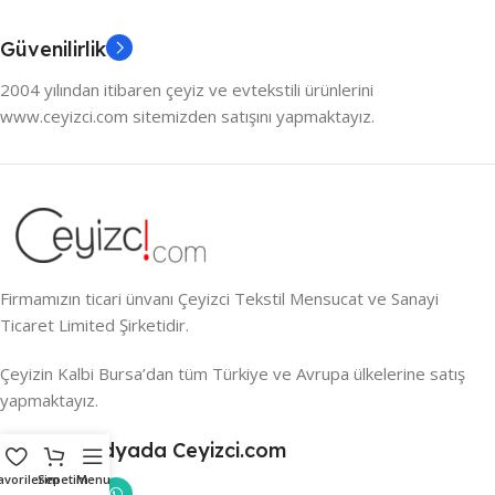
Güvenilirlik
2004 yılından itibaren çeyiz ve evtekstili ürünlerini
www.ceyizci.com sitemizden satışını yapmaktayız.
Firmamızın ticari ünvanı Çeyizci Tekstil Mensucat ve Sanayi
Ticaret Limited Şirketidir.
Çeyizin Kalbi Bursa’dan tüm Türkiye ve Avrupa ülkelerine satış
yapmaktayız.
Sosyal Medyada Ceyizci.com
avorilerim
Sepetim
Menu