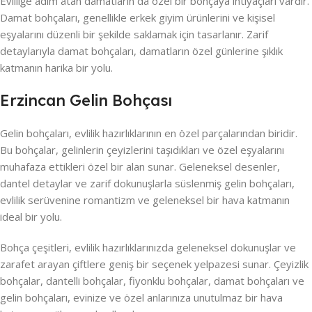
Evliliğe adım atan damatların da özel bir bohçaya ihtiyaçları vardır.
Damat bohçaları, genellikle erkek giyim ürünlerini ve kişisel
eşyalarını düzenli bir şekilde saklamak için tasarlanır. Zarif
detaylarıyla damat bohçaları, damatların özel günlerine şıklık
katmanın harika bir yolu.
Erzincan Gelin Bohçası
Gelin bohçaları, evlilik hazırlıklarının en özel parçalarından biridir.
Bu bohçalar, gelinlerin çeyizlerini taşıdıkları ve özel eşyalarını
muhafaza ettikleri özel bir alan sunar. Geleneksel desenler,
dantel detaylar ve zarif dokunuşlarla süslenmiş gelin bohçaları,
evlilik serüvenine romantizm ve geleneksel bir hava katmanın
ideal bir yolu.
Bohça çeşitleri, evlilik hazırlıklarınızda geleneksel dokunuşlar ve
zarafet arayan çiftlere geniş bir seçenek yelpazesi sunar. Çeyizlik
bohçalar, dantelli bohçalar, fiyonklu bohçalar, damat bohçaları ve
gelin bohçaları, evinize ve özel anlarınıza unutulmaz bir hava