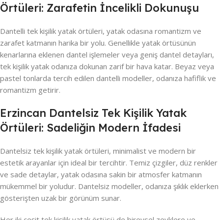
Örtüleri: Zarafetin İncelikli Dokunuşu
Dantelli tek kişilik yatak örtüleri, yatak odasına romantizm ve
zarafet katmanın harika bir yolu. Genellikle yatak örtüsünün
kenarlarına eklenen dantel işlemeler veya geniş dantel detayları,
tek kişilik yatak odanıza dokunan zarif bir hava katar. Beyaz veya
pastel tonlarda tercih edilen dantelli modeller, odanıza hafiflik ve
romantizm getirir.
Erzincan Dantelsiz Tek Kişilik Yatak
Örtüleri: Sadeliğin Modern İfadesi
Dantelsiz tek kişilik yatak örtüleri, minimalist ve modern bir
estetik arayanlar için ideal bir tercihtir. Temiz çizgiler, düz renkler
ve sade detaylar, yatak odasına sakin bir atmosfer katmanın
mükemmel bir yoludur. Dantelsiz modeller, odanıza şıklık eklerken
gösterişten uzak bir görünüm sunar.
Her iki çeşit tek kişilik yatak örtüsü de bireysel zevklere ve