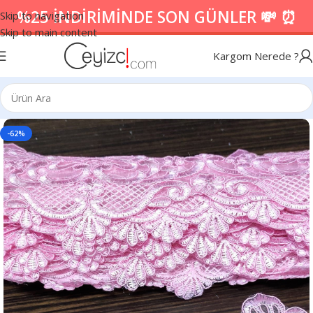
%25 İNDİRİMİNDE SON GÜNLER 💸 ⏰
Skip to navigation
Skip to main content
Kargom Nerede ?
-62%