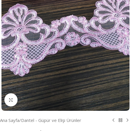
Resmi Büyüt
Ana Sayfa
/
Dantel - Güpür ve Elişi Ürünler