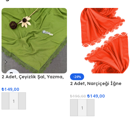
2 Adet, Çeyizlik Şal, Yazma,
-24%
Çeyizlik Yemeni, Dantelli
2 Adet, Narçiçeği İğne
₺
149,00
Yazma 2 Adet 100x100cm –
Oyası Mevlüt Örtüsü,
₺
149,00
Kına Yeşili
Çeyizlik İğne Oyası Şal , 70
₺
196,68
x 140
Sepete Ekle
Sepete Ekle