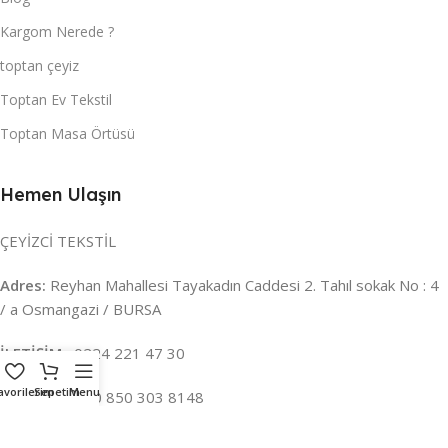
Kargom Nerede ?
toptan çeyiz
Toptan Ev Tekstil
Toptan Masa Örtüsü
Hemen Ulaşın
ÇEYİZCİ TEKSTİL
Adres:
Reyhan Mahallesi Tayakadın Caddesi 2. Tahıl sokak No : 4
/ a Osmangazi / BURSA
İLETİŞİM :
0224 221 47 30
avorilerim
Sepetim
Menu
WHATSAPP :
0 850 303 8148
Mail:
info@ceyizci.com