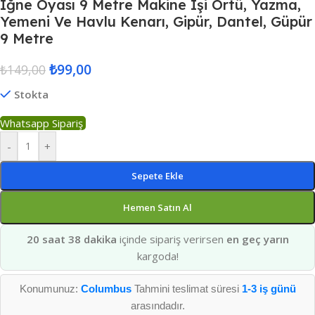
Iğne Oyası 9 Metre Makine Işi Örtü, Yazma,
Yemeni Ve Havlu Kenarı, Gipür, Dantel, Güpür
9 Metre
₺
99,00
₺
149,00
Stokta
Whatsapp Sipariş
-
+
Sepete Ekle
Hemen Satın Al
20 saat 38 dakika
içinde sipariş verirsen
en geç yarın
kargoda!
Konumunuz:
Columbus
Tahmini teslimat süresi
1-3 iş günü
arasındadır.