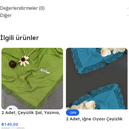
Değerlendirmeler (0)
Diğer
İlgili ürünler
2 Adet, Çeyizlik Şal, Yazma,
-24%
Çeyizlik Yemeni, Dantelli
2 Adet, iğne Oyası Çeyizlik
₺
149,00
Yazma 2 Adet 100x100cm –
Mevlüt Örtüsü, Şal, 70 x 140