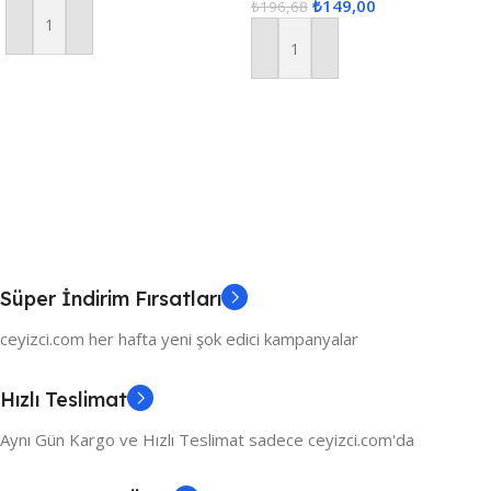
₺
149,00
Kına Yeşili
cm.
₺
196,68
Sepete Ekle
Sepete Ekle
Süper İndirim Fırsatları
ceyizci.com her hafta yeni şok edici kampanyalar
Hızlı Teslimat
Aynı Gün Kargo ve Hızlı Teslimat sadece ceyizci.com'da