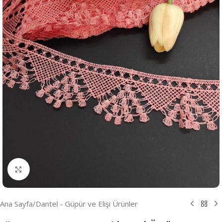
Resmi Büyüt
Ana Sayfa
/
Dantel - Güpür ve Elişi Ürünler