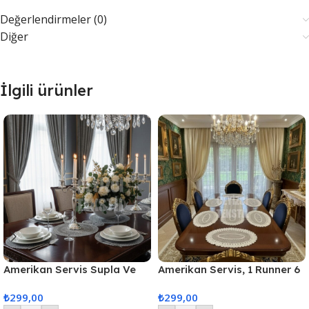
Değerlendirmeler (0)
Diğer
İlgili ürünler
Amerikan Servis Supla Ve
Amerikan Servis, 1 Runner 6
Runner Seti 6 Kişilik
Supla Yemek Servis Takımı,
₺
299,00
₺
299,00
Masa Örtüsü Seti, Servis